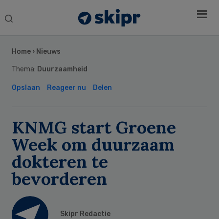
Search
this
Secondary
website
Sidebar
Home
›
Nieuws
Thema:
Duurzaamheid
Opslaan
Reageer nu
Delen
KNMG start Groene
Week om duurzaam
dokteren te
bevorderen
Skipr Redactie