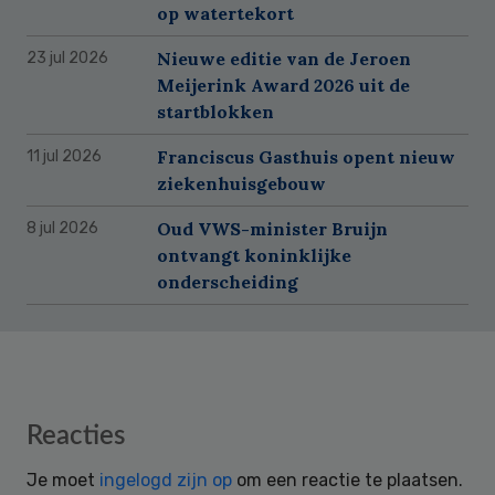
op watertekort
Nieuwe editie van de Jeroen
23 jul 2026
Meijerink Award 2026 uit de
startblokken
Franciscus Gasthuis opent nieuw
11 jul 2026
ziekenhuisgebouw
Oud VWS-minister Bruijn
8 jul 2026
ontvangt koninklijke
onderscheiding
Reader
Reacties
Interactions
Je moet
ingelogd zijn op
om een reactie te plaatsen.