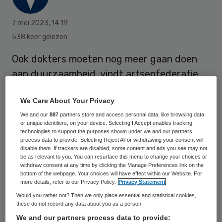
7 mei 2023
,
14:19
538 keer gelezen
Ook dokters moeten nog meer gaan doen
aan duurzaamheid, vindt artsenfederatie
KNMG. Niet alleen omdat mensen ziek
We Care About Your Privacy
worden van milieuvervuiling en
We and our
887
partners store and access personal data, like browsing data
klimaatverandering, maar ook omdat de
or unique identifiers, on your device. Selecting I Accept enables tracking
zorg zelf erg vervuilend is. De organisatie
technologies to support the purposes shown under we and our partners
process data to provide. Selecting Reject All or withdrawing your consent will
wil het onderwerp komende week extra op
disable them. If trackers are disabled, some content and ads you see may not
be as relevant to you. You can resurface this menu to change your choices or
de kaart zetten bij de achterban, door de
withdraw consent at any time by clicking the Manage Preferences link on the
bottom of the webpage. Your choices will have effect within our Website. For
Groene Week. Die begint maandagavond
more details, refer to our Privacy Policy.
Privacy Statement
met een webinar, waarvoor zich al meer dan
Would you rather not? Then we only place essential and statistical cookies,
these do not record any data about you as a person
zeshonderd artsen hebben ingeschreven.
We and our partners process data to provide: