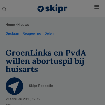
Search
this
Secondary
website
Sidebar
Home
›
Nieuws
Opslaan
Reageer nu
Delen
GroenLinks en PvdA
willen abortuspil bij
huisarts
Skipr Redactie
21 februari 2018
,
12:32