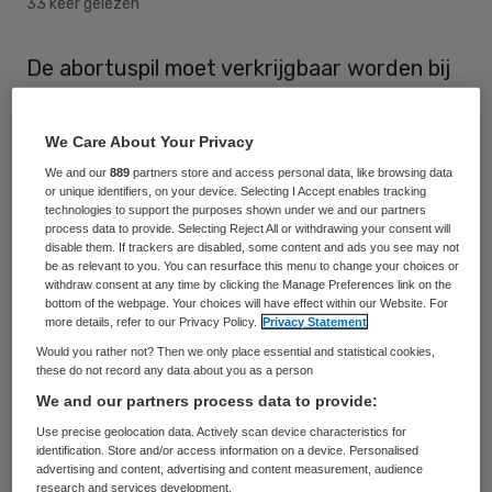
33 keer gelezen
De abortuspil moet verkrijgbaar worden bij
de huisarts. Dat vinden GroenLinks en de
PvdA, die hierover een
We Care About Your Privacy
initiatiefwetsvoorstel indienen. In de
We and our
889
partners store and access personal data, like browsing data
or unique identifiers, on your device. Selecting I Accept enables tracking
huidige situatie kunnen vrouwen de pil
technologies to support the purposes shown under we and our partners
alleen bij een ziekenhuis of abortuskliniek
process data to provide. Selecting Reject All or withdrawing your consent will
disable them. If trackers are disabled, some content and ads you see may not
krijgen.
be as relevant to you. You can resurface this menu to change your choices or
withdraw consent at any time by clicking the Manage Preferences link on the
bottom of the webpage. Your choices will have effect within our Website. For
Over de abortuspil was de afgelopen jaren
more details, refer to our Privacy Policy.
Privacy Statement
veel te doen. In 2016 wilde toenmalig
Would you rather not? Then we only place essential and statistical cookies,
these do not record any data about you as a person
minister Edith Schippers (Volksgezondheid)
We and our partners process data to provide:
de pil al beschikbaar maken bij de huisarts.
Use precise geolocation data. Actively scan device characteristics for
De huidige coalitie voelt daar niets voor.
identification. Store and/or access information on a device. Personalised
advertising and content, advertising and content measurement, audience
research and services development.