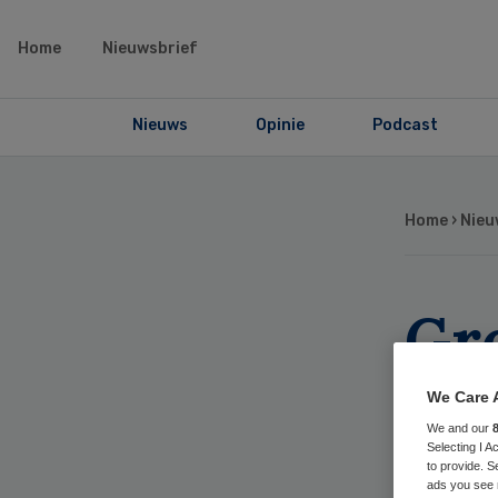
Home
Nieuwsbrief
Nieuws
Opinie
Podcast
Home
›
Nieu
Gr
wi
We Care 
We and our
zi
Selecting I 
to provide. S
ads you see 