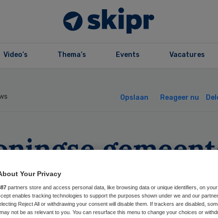
Video’s
Thema’s
Events
Vacatures
ws
Opslaan
Reageer nu
Del
oningse gemeent
llen behoud
About Your Privacy
887
partners store and access personal data, like browsing data or unique identifiers, on your
ekenhuis
Accept enables tracking technologies to support the purposes shown under we and our partne
electing Reject All or withdrawing your consent will disable them. If trackers are disabled, so
may not be as relevant to you. You can resurface this menu to change your choices or withd