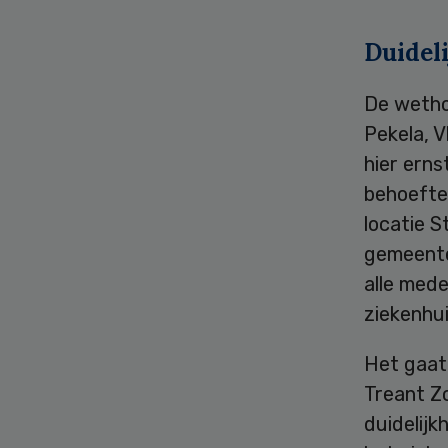
Duidel
De wetho
Pekela, 
hier ern
behoefte
locatie 
gemeente
alle med
ziekenhui
Het gaat
Treant Zo
duidelijk