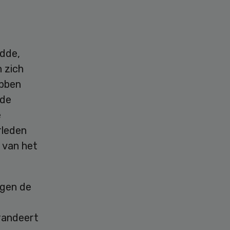
dde,
 zich
ebben
 de
e
rleden
 van het
agen de
arandeert