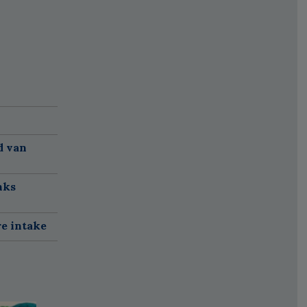
d van
nks
re intake