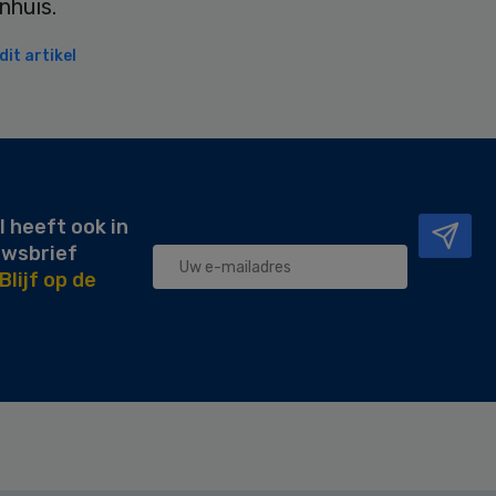
nhuis.
it artikel
l heeft ook in
uwsbrief
Blijf op de