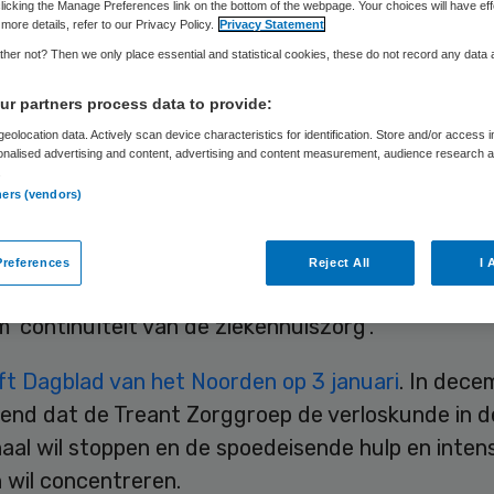
adskanaal
licking the Manage Preferences link on the bottom of the webpage. Your choices will have eff
more details, refer to our Privacy Policy.
Privacy Statement
her not? Then we only place essential and statistical cookies, these do not record any data
r partners process data to provide:
Skipr Redactie
3 januari 2017
,
11:50
29 keer gelezen
eolocation data. Actively scan device characteristics for identification. Store and/or access 
onalised advertising and content, advertising and content measurement, audience research 
.
ners (vendors)
enten in Groningen hebben een brief geschreven 
an Treant Zorggroep. Zij pleiten er voor dat het 
references
Reject All
I 
anaal als ‘volwaardig ziekenhuis’ behouden blijft 
 ‘continuïteit van de ziekenhuiszorg’.
jft Dagblad van het Noorden op 3 januari
. In dece
end dat de Treant Zorggroep de verloskunde in de
aal wil stoppen en de spoedeisende hulp en inten
 wil concentreren.