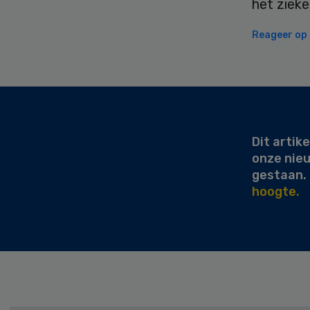
het zieke
Reageer op d
Secondary
Sidebar
Dit artike
onze nie
gestaan.
hoogte.