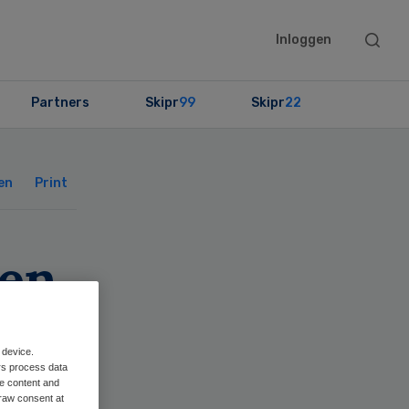
Searc
Inloggen
this
websit
Partners
Skipr
99
Skipr
22
Primary
Sidebar
en
Print
en
 device.
rs process data
me content and
raw consent at