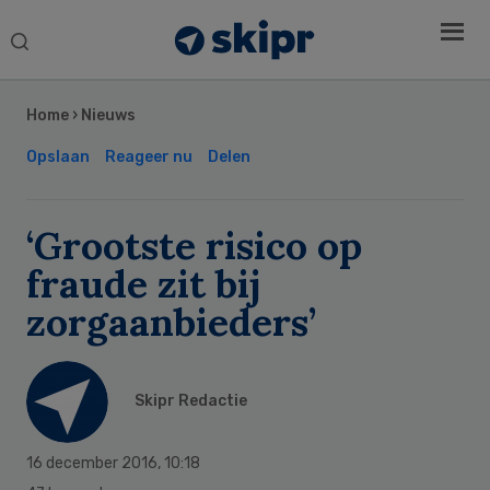
Search
this
Secondary
website
Sidebar
Home
›
Nieuws
Opslaan
Reageer nu
Delen
‘Grootste risico op
fraude zit bij
zorgaanbieders’
Skipr Redactie
16 december 2016
,
10:18