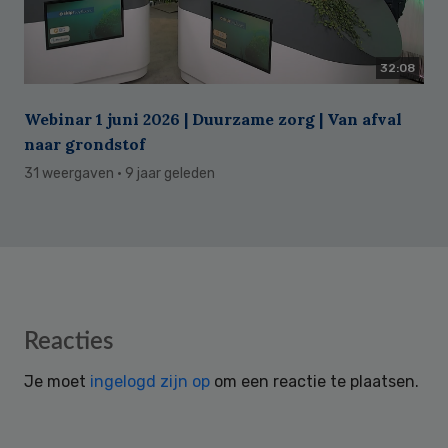
32:08
Webinar 1 juni 2026 | Duurzame zorg | Van afval
naar grondstof
31 weergaven
· 9 jaar geleden
Reader
Reacties
Interactions
Je moet
ingelogd zijn op
om een reactie te plaatsen.