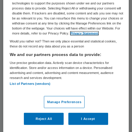
technologies to support the purposes shown under we and our partners
gemeenten Cromstrijen, Gorinchem,
process data to provide. Selecting Reject All or withdrawing your consent will
disable them. If trackers are disabled, some content and ads you see may not
Schiedam, de Drechtsteden,
be as relevant to you. You can resurface this menu to change your choices or
Serviceorganisatie Jeugd ZHZ,
withdraw consent at any time by clicking the Manage Preferences link on the
bottom of the webpage. Your choices will have effect within our Website. For
uitvoeringsorganisatie ROGplus,
more details, refer to our Privacy Policy.
Privacy Statement
zorgverzekeraars DSW en VGZ, Per Saldo
Would you rather not? Then we only place essential and statistical cookies,
these do not record any data about you as a person
belangenvereniging voor mensen met een
We and our partners process data to provide:
Pgb, VNG en ministerie van VWS.
Use precise geolocation data. Actively scan device characteristics for
identification. Store and/or access information on a device. Personalised
advertising and content, advertising and content measurement, audience
Nadat de Erasmus Universiteit met haar
research and services development.
onderzoeksresultaten was gekomen, kozen
List of Partners (vendors)
de gemeenten in de tweede pilotfase elk
hun eigen aandachtspunten. Variërend van
Manage Preferences
het geven van voorlichting en het instellen
van een meldpunt, tot aan het onderzoeken
Reject All
I Accept
van de juridische grondslag voor het nemen