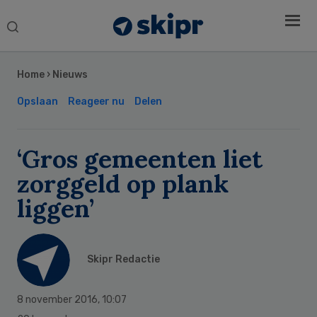
Search
this
Secondary
website
Sidebar
Home
›
Nieuws
Opslaan
Reageer nu
Delen
‘Gros gemeenten liet
zorggeld op plank
liggen’
Skipr Redactie
8 november 2016
,
10:07