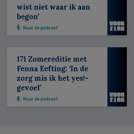
wist niet waar ik aan
begon’
Naar de podcast
171 Zomereditie met
Fenna Eefting: ‘In de
zorg mis ik het yes!-
gevoel’
Naar de podcast