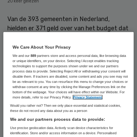
20 keer gelezen
Van de 393 gemeenten in Nederland,
hielden er 371 geld over van het budget dat
ze van het rijk kregen voor thuishulp en
jeugdzorg vorig jaar. Dat meldt het
We Care About Your Privacy
ambtenarenblad Binnenlands Bestuur
We and our
889
partners store and access personal data, like browsing data
or unique identifiers, on your device. Selecting I Accept enables tracking
dinsdag op basis van onderzoek.
technologies to support the purposes shown under we and our partners
process data to provide. Selecting Reject All or withdrawing your consent will
disable them. If trackers are disabled, some content and ads you see may not
Voor de uitvoering van de Participatiewet,
be as relevant to you. You can resurface this menu to change your choices or
withdraw consent at any time by clicking the Manage Preferences link on the
die ingevoerd is om mensen aan een baan te
bottom of the webpage. Your choices will have effect within our Website. For
helpen, was het rijksbudget voor twee op
more details, refer to our Privacy Policy.
Privacy Statement
Would you rather not? Then we only place essential and statistical cookies,
de drie gemeenten onvoldoende. Per saldo
these do not record any data about you as a person
lieten gemeenten voor een bedrag van 807
We and our partners process data to provide:
miljoen van het geld dat ze van het rijk
Use precise geolocation data. Actively scan device characteristics for
identification. Store and/or access information on a device. Personalised
kregen op de plank liggen.