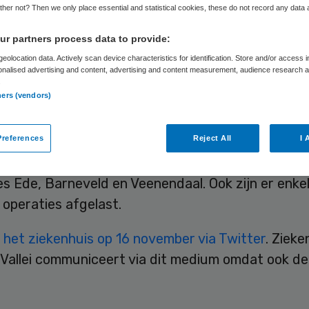
lei
her not? Then we only place essential and statistical cookies, these do not record any data
r partners process data to provide:
eolocation data. Actively scan device characteristics for identification. Store and/or access 
onalised advertising and content, advertising and content measurement, audience research 
Skipr Redactie
16 november 2016
,
12:24
26 keer gelezen
.
ners (vendors)
references
Reject All
I 
is Gelderse Vallei kampt met grote computerprob
zijn er in ieder geval tot 15.00 uur geen polispre
es Ede, Barneveld en Veenendaal. Ook zijn er enke
operaties afgelast.
 het ziekenhuis op 16 november via Twitter
. Zieke
 Vallei communiceert via dit medium omdat ook de