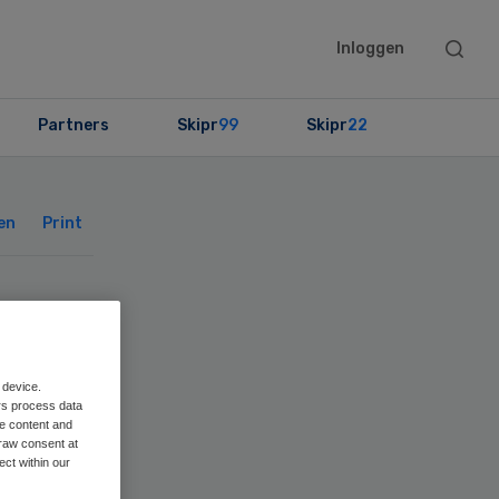
Searc
Inloggen
this
websit
Partners
Skipr
99
Skipr
22
Primary
Sidebar
en
Print
j
 device.
rs process data
me content and
e
raw consent at
ect within our