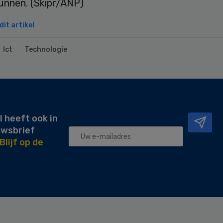
unnen. (Skipr/ANP)
it artikel
Ict
Technologie
l heeft ook in
uwsbrief
Blijf op de