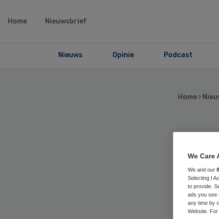
Home
Nieuwsbrief
Nieuws
Opinie
Podcast
Home
›
Nieu
Gr
We Care 
co
We and our
Selecting I 
to provide. S
Zi
ads you see 
any time by c
Website. For 