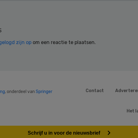
s
gelogd zijn op
om een reactie te plaatsen.
Contact
Advertere
ing
, onderdeel van
Springer
Het l
Schrijf u in voor de nieuwsbrief