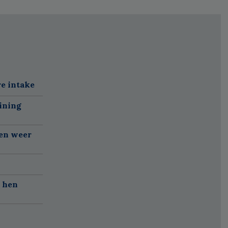
re intake
ining
gen weer
r hen