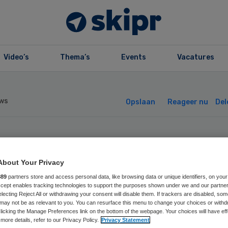
Video’s
Thema’s
Events
Vacatures
ws
Opslaan
Reageer nu
Del
ote
About Your Privacy
mputerstoring bi
889
partners store and access personal data, like browsing data or unique identifiers, on your
Accept enables tracking technologies to support the purposes shown under we and our partne
electing Reject All or withdrawing your consent will disable them. If trackers are disabled, so
ekenhuis Gelders
may not be as relevant to you. You can resurface this menu to change your choices or withd
licking the Manage Preferences link on the bottom of the webpage. Your choices will have eff
more details, refer to our Privacy Policy.
Privacy Statement