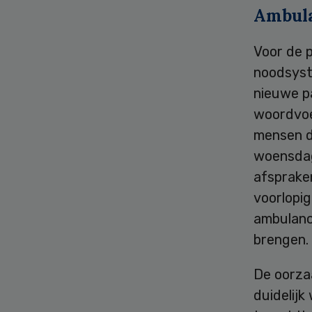
Ambula
Voor de p
noodsyst
nieuwe pa
woordvoe
mensen d
woensdag 
afsprake
voorlopig
ambulance
brengen.
De oorzaa
duidelijk