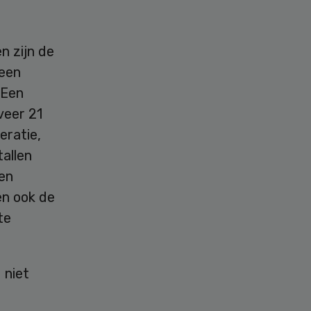
n zijn de
geen
 Een
veer 21
eratie,
allen
den
en ook de
te
 niet