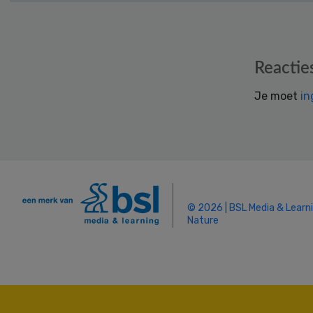
Reader
Reactie
Interactions
Je moet
in
© 2026 | BSL Media & Learn
Nature