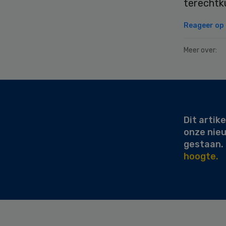
terechtk
Reageer op d
Meer over:
Secondary
Sidebar
Dit artike
onze nie
gestaan.
hoogte.