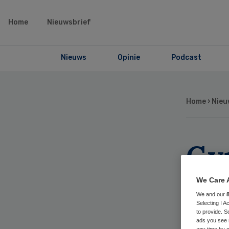
Home
Nieuwsbrief
Nieuws
Opinie
Podcast
Home
›
Nieu
Gy
aan
We Care 
We and our
inl
Selecting I 
to provide. S
ads you see 
any time by c