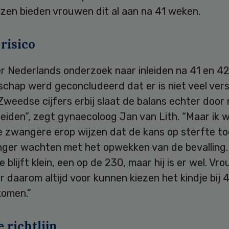
zen bieden vrouwen dit al aan na 41 weken.
risico
er Nederlands onderzoek naar inleiden na 41 en 4
hap werd geconcludeerd dat er is niet veel versc
Zweedse cijfers erbij slaat de balans echter door
leiden”, zegt gynaecoloog Jan van Lith. “Maar ik w
e zwangere erop wijzen dat de kans op sterfte t
anger wachten met het opwekken van de bevalling.
e blijft klein, een op de 230, maar hij is er wel. Vr
 daarom altijd voor kunnen kiezen het kindje bij 
komen.”
 richtlijn