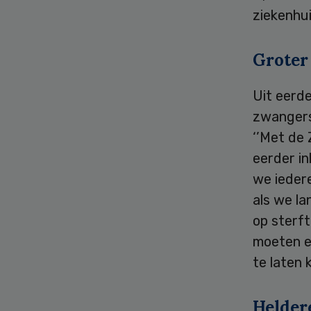
ziekenhui
Groter 
Uit eerd
zwangersc
‘’Met de 
eerder in
we ieder
als we l
op sterft
moeten er
te laten 
Heldere