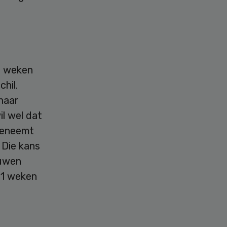
2 weken
hil.
 naar
il wel dat
oeneemt
 Die kans
ouwen
41 weken