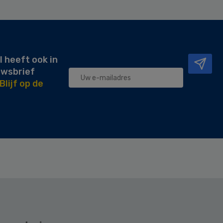
l heeft ook in
uwsbrief
Blijf op de