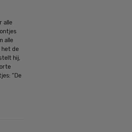
 alle
ontjes
m alle
s het de
telt hij,
oorte
jes: “De