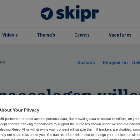
Video’s
Thema’s
Events
Vacatures
ws
Opslaan
Reageer nu
Del
naecologen will
passing richtlij
About Your Privacy
889
partners store and access personal data, like browsing data or unique identifiers, on your
eiden bevallinge
Accept enables tracking technologies to support the purposes shown under we and our partne
electing Reject All or withdrawing your consent will disable them. If trackers are disabled, so
may not be as relevant to you. You can resurface this menu to change your choices or withd
licking the Manage Preferences link on the bottom of the webpage. Your choices will have eff