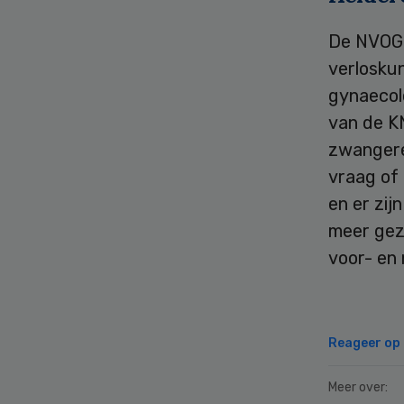
De NVOG 
verloskun
gynaecol
van de KN
zwangeren
vraag of d
en er zij
meer gez
voor- en
Reageer op d
Meer over: