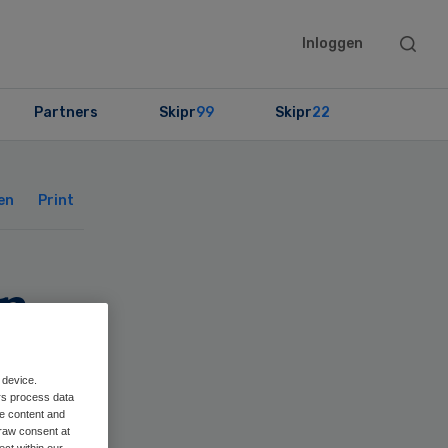
Searc
Inloggen
this
websit
Partners
Skipr
99
Skipr
22
Primary
Sidebar
en
Print
en
n
 device.
n
rs process data
me content and
raw consent at
ect within our