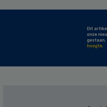
Secondary
Sidebar
Dit artike
onze nie
gestaan.
hoogte.