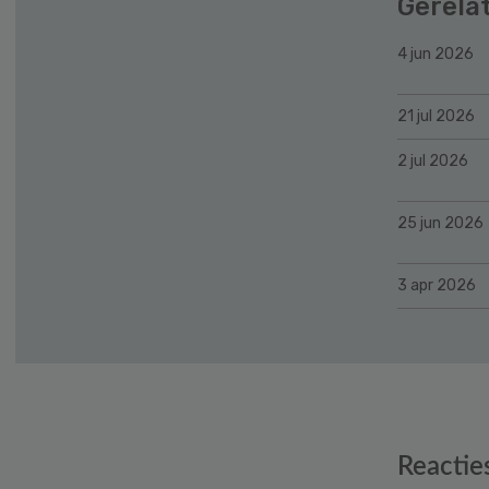
Gerela
4 jun 2026
21 jul 2026
2 jul 2026
25 jun 2026
3 apr 2026
Reader
Reactie
Interactions