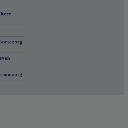
kkere
oortezorg
ieven
kraamzorg