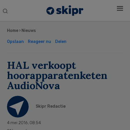
Search
this
Secondary
website
Sidebar
Home
›
Nieuws
Opslaan
Reageer nu
Delen
HAL verkoopt
hoorapparatenketen
AudioNova
Skipr Redactie
4 mei 2016
,
08:54