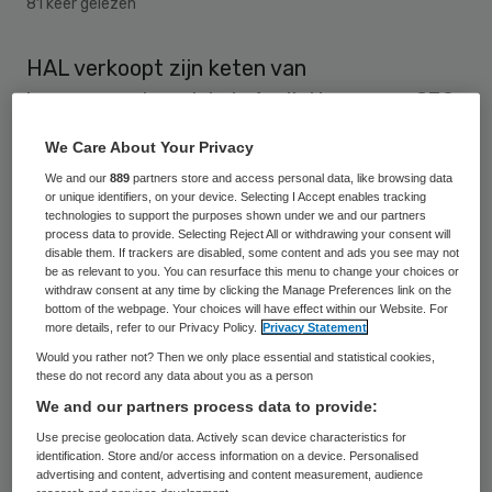
81 keer gelezen
HAL verkoopt zijn keten van
hoorapparatenwinkels AudioNova voor 830
miljoen euro aan het Zwitserse Sonova. Dat
We Care About Your Privacy
maakte de aan de Amsterdamse beurs
We and our
889
partners store and access personal data, like browsing data
genoteerde investeerder woensdag
or unique identifiers, on your device. Selecting I Accept enables tracking
technologies to support the purposes shown under we and our partners
bekend.
process data to provide. Selecting Reject All or withdrawing your consent will
disable them. If trackers are disabled, some content and ads you see may not
be as relevant to you. You can resurface this menu to change your choices or
AudioNova, dat in Nederland begon onder
withdraw consent at any time by clicking the Manage Preferences link on the
bottom of the webpage. Your choices will have effect within our Website. For
de naam Schoonenberg in 1926, telt meer
more details, refer to our Privacy Policy.
Privacy Statement
dan 1300 winkels in acht Europese landen.
Would you rather not? Then we only place essential and statistical cookies,
these do not record any data about you as a person
Zo is het behalve in Nederland ook actief in
We and our partners process data to provide:
Italië, België, Polen, Duitsland en Frankrijk.
Use precise geolocation data. Actively scan device characteristics for
identification. Store and/or access information on a device. Personalised
Het bedrijf, met zijn hoofdkantoor in
advertising and content, advertising and content measurement, audience