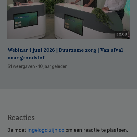
32:08
Webinar 1 juni 2026 | Duurzame zorg | Van afval
naar grondstof
31 weergaven
· 10 jaar geleden
Reader
Reacties
Interactions
Je moet
ingelogd zijn op
om een reactie te plaatsen.