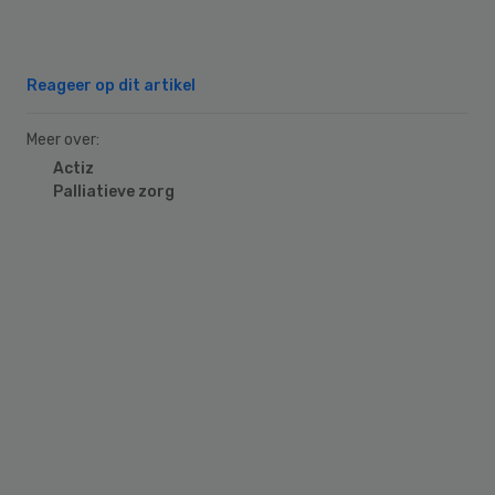
Reageer op dit artikel
Meer over:
Actiz
Palliatieve zorg
Primary
Sidebar