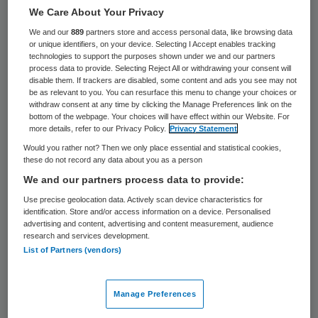
26 juli 2019
,
12:28
We Care About Your Privacy
46 keer gelezen
We and our
889
partners store and access personal data, like browsing data
or unique identifiers, on your device. Selecting I Accept enables tracking
technologies to support the purposes shown under we and our partners
Het Integraal Kankercentrum Nederland
process data to provide. Selecting Reject All or withdrawing your consent will
disable them. If trackers are disabled, some content and ads you see may not
(IKNL) heeft de bestaande handreiking over
be as relevant to you. You can resurface this menu to change your choices or
withdraw consent at any time by clicking the Manage Preferences link on the
bekostiging voor palliatieve zorg bijgewerkt
bottom of the webpage. Your choices will have effect within our Website. For
more details, refer to our Privacy Policy.
Privacy Statement
naar de situatie in 2020, meldt ActiZ.
Would you rather not? Then we only place essential and statistical cookies,
these do not record any data about you as a person
Het gaat onder meer om aanpassingen
We and our partners process data to provide:
binnen de medisch specialistische zorg:
Use precise geolocation data. Actively scan device characteristics for
nieuwe zorgactiviteit in de thuissituatie en
identification. Store and/or access information on a device. Personalised
advertising and content, advertising and content measurement, audience
een logeervergoeding voor patiënten bij een
research and services development.
meerdaagse behandeling op een grote
List of Partners (vendors)
afstand.
Manage Preferences