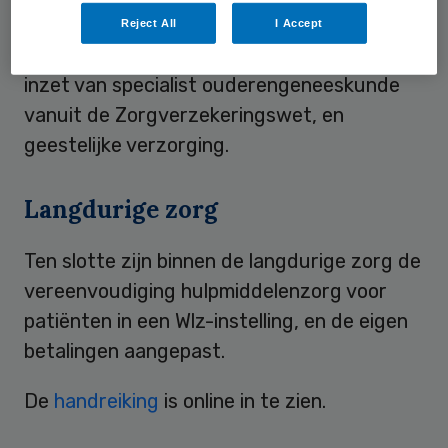
Eerstelijnszorg
Reject All
I Accept
Binnen de eerstelijnszorg gaat het om de
inzet van specialist ouderengeneeskunde
vanuit de Zorgverzekeringswet, en
geestelijke verzorging.
Langdurige zorg
Ten slotte zijn binnen de langdurige zorg de
vereenvoudiging hulpmiddelenzorg voor
patiënten in een Wlz-instelling, en de eigen
betalingen aangepast.
De
handreiking
is online in te zien.