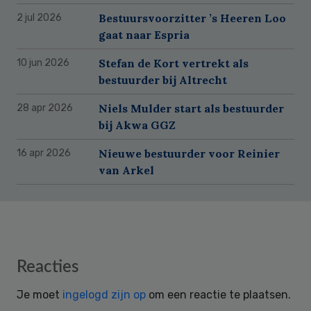
Bestuursvoorzitter ’s Heeren Loo
2 jul 2026
gaat naar Espria
Stefan de Kort vertrekt als
10 jun 2026
bestuurder bij Altrecht
Niels Mulder start als bestuurder
28 apr 2026
bij Akwa GGZ
Nieuwe bestuurder voor Reinier
16 apr 2026
van Arkel
Reader
Reacties
Interactions
Je moet
ingelogd zijn op
om een reactie te plaatsen.