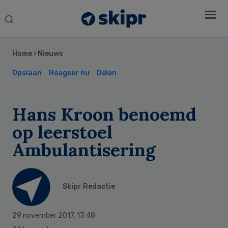
Search
this
Secondary
website
Sidebar
Home
›
Nieuws
Opslaan
Reageer nu
Delen
Hans Kroon benoemd
op leerstoel
Ambulantisering
Skipr Redactie
29 november 2017
,
13:48