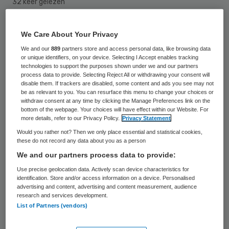
32 keer gelezen
Hans Kroon gaat aan de slag als hoogleraar
We Care About Your Privacy
Ambulantisering en Deïnstitutionalisering
We and our
889
partners store and access personal data, like browsing data
or unique identifiers, on your device. Selecting I Accept enables tracking
aan Tilburg University vanaf 1 december. De
technologies to support the purposes shown under we and our partners
leerstoel is ingebed in de Academische
process data to provide. Selecting Reject All or withdrawing your consent will
disable them. If trackers are disabled, some content and ads you see may not
Werkplaats Geestdrift van Tranzo, het
be as relevant to you. You can resurface this menu to change your choices or
withdraw consent at any time by clicking the Manage Preferences link on the
wetenschappelijk centrum voor zorg en
bottom of the webpage. Your choices will have effect within our Website. For
more details, refer to our Privacy Policy.
Privacy Statement
welzijn van de School of Social and
Would you rather not? Then we only place essential and statistical cookies,
Behavioral Sciences en wordt gefinancierd
these do not record any data about you as a person
door het Trimbos-instituut.
We and our partners process data to provide:
Use precise geolocation data. Actively scan device characteristics for
Hans Kroon zal in het kader van de nieuwe
identification. Store and/or access information on a device. Personalised
advertising and content, advertising and content measurement, audience
leerstoel aandacht geven aan het proces en
research and services development.
List of Partners (vendors)
de uitkomsten van de ambulantisering in
(inter)nationaal perspectief, meldt Tilburg