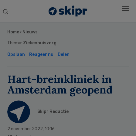
Search
this
Secondary
website
Sidebar
Home
›
Nieuws
Thema:
Ziekenhuiszorg
Opslaan
Reageer nu
Delen
Hart-breinkliniek in
Amsterdam geopend
Skipr Redactie
2 november 2022
,
10:16