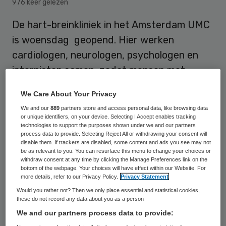
976 keer gelezen
De hart-breinkliniek in het Amsterdam UMC
is woensdag geopend. Hier werken
cardiologen, neurologen, psychologen en
internisten samen, zodat mensen met
hartaandoeningen ook onderzocht kunnen
We Care About Your Privacy
worden op hersenproblemen.
We and our
889
partners store and access personal data, like browsing data
or unique identifiers, on your device. Selecting I Accept enables tracking
technologies to support the purposes shown under we and our partners
“De zorg voor hart en hersenen is op dit
process data to provide. Selecting Reject All or withdrawing your consent will
disable them. If trackers are disabled, some content and ads you see may not
moment te veel gescheiden”, zegt
be as relevant to you. You can resurface this menu to change your choices or
withdraw consent at any time by clicking the Manage Preferences link on the
hoogleraar Majon Muller, die het initiatief
bottom of the webpage. Your choices will have effect within our Website. For
more details, refer to our Privacy Policy.
Privacy Statement
voor de kliniek begon. “Ons hart, bloedvaten
Would you rather not? Then we only place essential and statistical cookies,
en hersenen zijn sterk met elkaar
these do not record any data about you as a person
verbonden. Toch komen mensen met
We and our partners process data to provide: