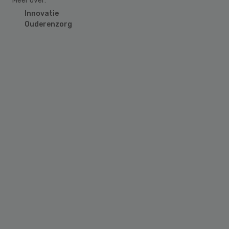
Meer over:
Innovatie
Ouderenzorg
Primary
Sidebar