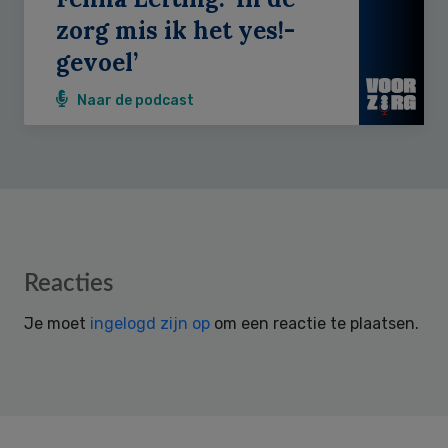
zorg mis ik het yes!-
gevoel’
Naar de podcast
Reader
Reacties
Interactions
Je moet
ingelogd zijn op
om een reactie te plaatsen.