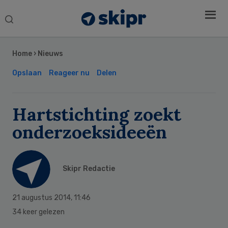
Search
this
Secondary
website
Sidebar
Home
›
Nieuws
Opslaan
Reageer nu
Delen
Hartstichting zoekt
onderzoeksideeën
Skipr Redactie
21 augustus 2014
,
11:46
34 keer gelezen