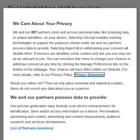
De Hartstichting stelt twee keer
vijftigduizend euro beschikbaar voor
We Care About Your Privacy
innovatief onderzoek op het gebied van
We and our
887
partners store and access personal data, like browsing data
hart- en vaatziekten.
or unique identifiers, on your device. Selecting I Accept enables tracking
technologies to support the purposes shown under we and our partners
process data to provide. Selecting Reject All or withdrawing your consent will
Wetenschappers kunnen tot het eind van
disable them. If trackers are disabled, some content and ads you see may not
be as relevant to you. You can resurface this menu to change your choices or
volgende maand
een idee indienen
dat past
withdraw consent at any time by clicking the Manage Preferences link on the
binnen een van de volgende thema’s: het
bottom of the webpage. Your choices will have effect within our Website. For
more details, refer to our Privacy Policy.
Privacy Statement
eerder herkennen van hart- en vaatziekten,
Would you rather not? Then we only place essential and statistical cookies,
hart- en vaatziekten bij vrouwen, betere
these do not record any data about you as a person
We and our partners process data to provide:
behandeling van hartfalen en
Use precise geolocation data. Actively scan device characteristics for
hartritmestoornissen, acute behandeling
identification. Store and/or access information on a device. Personalised
van beroertes en nieuwe manieren om een
advertising and content, advertising and content measurement, audience
research and services development.
gezonde leefstijl lang vol te houden.
List of Partners (vendors)