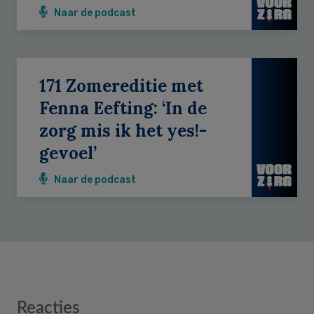
Naar de podcast
171 Zomereditie met
Fenna Eefting: ‘In de
zorg mis ik het yes!-
gevoel’
Naar de podcast
Reader
Reacties