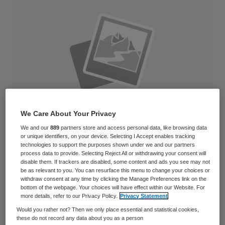
We Care About Your Privacy
We and our
889
partners store and access personal data, like browsing data
or unique identifiers, on your device. Selecting I Accept enables tracking
technologies to support the purposes shown under we and our partners
process data to provide. Selecting Reject All or withdrawing your consent will
Personalauswahl online am Computer mit Symbol auf Tastatur Journal
disable them. If trackers are disabled, some content and ads you see may not
be as relevant to you. You can resurface this menu to change your choices or
Inside 35114_037_011 (2015) Publikationsname / Publikationsnummer / E-
withdraw consent at any time by clicking the Manage Preferences link on the
bottom of the webpage. Your choices will have effect within our Website. For
Tag TT.MM.JJJJ (optional)
more details, refer to our Privacy Policy.
Privacy Statement
Would you rather not? Then we only place essential and statistical cookies,
Minister Edith Schippers (Volksgezondheid)
these do not record any data about you as a person