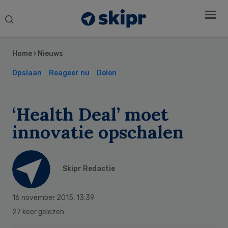
Search
this
Secondary
website
Sidebar
Home
›
Nieuws
Opslaan
Reageer nu
Delen
‘Health Deal’ moet
innovatie opschalen
Skipr Redactie
16 november 2015
,
13:39
27 keer gelezen