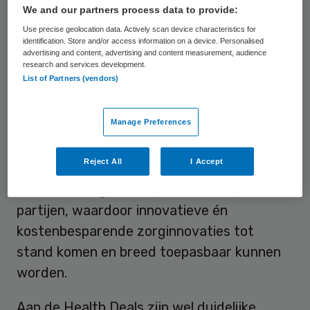
wil het opschalen van zorginnovaties een
We and our partners process data to provide:
impuls geven. Door de introductie van
Use precise geolocation data. Actively scan device characteristics for
identification. Store and/or access information on a device. Personalised
zogenaamde Health Deals moeten
advertising and content, advertising and content measurement, audience
research and services development.
zorginnovaties sneller worden
List of Partners (vendors)
overgenomen. Schippers opende daarom
maandag een centraal informatiepunt waar
Manage Preferences
plannenmakers terechtkunnen.
Reject All
I Accept
Een
Health Deal
is een nieuwe vorm van
samenwerking tussen publieke en private
partijen, waardoor innovatieve én
kostenbesparende zorginnovaties tot
stand komen en breed toepasbaar kunnen
worden.
Aan de Health Deals zijn wel duidelijke