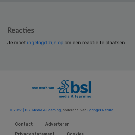
Reader
Reacties
Interactions
Je moet
ingelogd zijn op
om een reactie te plaatsen.
© 2026 | BSL Media & Learning
, onderdeel van
Springer Nature
Contact
Adverteren
Privacy statement
Cookies