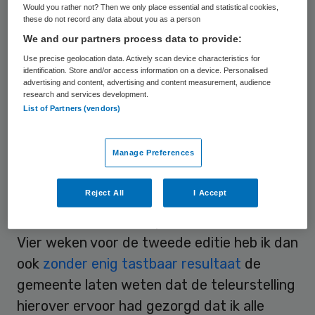
Would you rather not? Then we only place essential and statistical cookies,
Engelen.
these do not record any data about you as a person
We and our partners process data to provide:
Gesprek
Use precise geolocation data. Actively scan device characteristics for
identification. Store and/or access information on a device. Personalised
advertising and content, advertising and content measurement, audience
“Met de gemeente zijn we constant in
research and services development.
List of Partners (vendors)
gesprek geweest, om het event in te
vlechten met Maastricht”, aldus Engelen.
Manage Preferences
“Denk aan horeca, hotels, side-events,
tours, enzovoort. Of aan andere
Reject All
I Accept
dwarsverbanden om de aanwezige kennis,
contacten, ideeën en passie te ontsluiten.
Vier weken voor de tweede editie heb ik dan
ook
zonder enig tastbaar resultaat
de
gemeente laten weten dat de teleurstelling
hierover ervoor had gezorgd dat ik alle