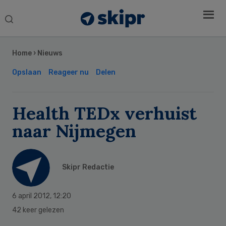
Search
this
Secondary
website
Sidebar
Home
›
Nieuws
Opslaan
Reageer nu
Delen
Health TEDx verhuist
naar Nijmegen
Skipr Redactie
6 april 2012
,
12:20
42 keer gelezen