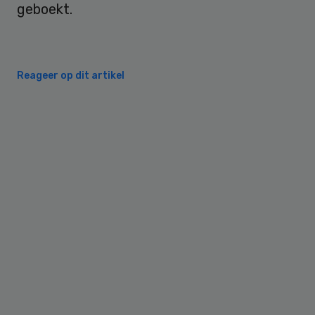
geboekt.
Reageer op dit artikel
Primary
Sidebar