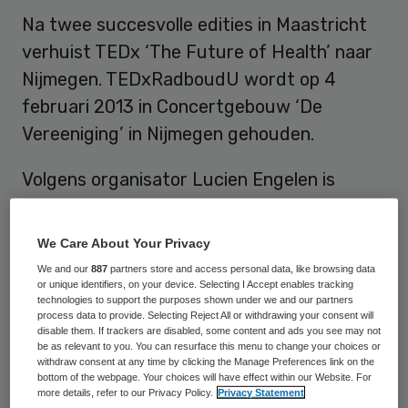
Na twee succesvolle edities in Maastricht
verhuist TEDx ‘The Future of Health’ naar
Nijmegen. TEDxRadboudU wordt op 4
februari 2013 in Concertgebouw ‘De
Vereeniging’ in Nijmegen gehouden.
Volgens organisator Lucien Engelen is
teleurstelling over de manier waarop
Maastricht de afgelopen twee jaar met het
We Care About Your Privacy
topevenement TEDx
is omgegaan één van
We and our
887
partners store and access personal data, like browsing data
de redenen om naar Nijmegen te gaan. “Het
or unique identifiers, on your device. Selecting I Accept enables tracking
technologies to support the purposes shown under we and our partners
feit dat wij er na twee jaar praten niet in
process data to provide. Selecting Reject All or withdrawing your consent will
disable them. If trackers are disabled, some content and ads you see may not
geslaagd zijn om de lokale partijen aan te
be as relevant to you. You can resurface this menu to change your choices or
withdraw consent at any time by clicking the Manage Preferences link on the
kunnen laten haken heeft wel een rol
bottom of the webpage. Your choices will have effect within our Website. For
gespeeld bij het uiteindelijke besluit”, aldus
more details, refer to our Privacy Policy.
Privacy Statement