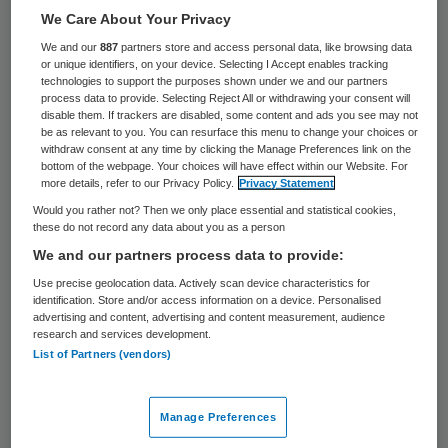
We Care About Your Privacy
Alle 350 kinderen die bij Heliomare in Wijk
We and our
887
partners store and access personal data, like browsing data
aan Zee les krijgen, zijn dinsdag naar huis
or unique identifiers, on your device. Selecting I Accept enables tracking
gestuurd. Dat meldt Dichtbij.nl. Het pand
technologies to support the purposes shown under we and our partners
process data to provide. Selecting Reject All or withdrawing your consent will
waarin zij les kregen moest gesloten
disable them. If trackers are disabled, some content and ads you see may not
be as relevant to you. You can resurface this menu to change your choices or
worden na de vondst van asbest.
withdraw consent at any time by clicking the Manage Preferences link on the
bottom of the webpage. Your choices will have effect within our Website. For
more details, refer to our Privacy Policy.
Privacy Statement
Het asbest werd gevonden in het pand aan
Would you rather not? Then we only place essential and statistical cookies,
de Relweg. De asbest werd ontdekt tijdens
these do not record any data about you as a person
werkzaamheden aan het plafond. Ook
We and our partners process data to provide:
donderdag was de school nog dicht.
Use precise geolocation data. Actively scan device characteristics for
identification. Store and/or access information on a device. Personalised
Volgens de
website voor lokaal nieuws
advertising and content, advertising and content measurement, audience
research and services development.
verwacht een woordvoerder van
Heliomare
List of Partners (vendors)
dat alle asbest vrijdag naar verwachting
verwijderd zal zijn. Als die verwachting
Manage Preferences
uitkomst, mag de school vrijdag weer open.