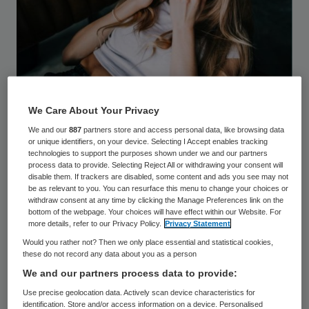
Foto: nikkimeel/Getty Images/iStock (Symbolbil)
We Care About Your Privacy
We and our
887
partners store and access personal data, like browsing data
Dat blijkt uit de IZZ
Monitor Gezond werken
or unique identifiers, on your device. Selecting I Accept enables tracking
in de zorg 2024
. Over het geheel is de
technologies to support the purposes shown under we and our partners
process data to provide. Selecting Reject All or withdrawing your consent will
werkdruk van zorgmedewerkers licht
disable them. If trackers are disabled, some content and ads you see may not
be as relevant to you. You can resurface this menu to change your choices or
gedaald en de algemene gezondheid
withdraw consent at any time by clicking the Manage Preferences link on the
bottom of the webpage. Your choices will have effect within our Website. For
verbeterd.
more details, refer to our Privacy Policy.
Privacy Statement
Would you rather not? Then we only place essential and statistical cookies,
these do not record any data about you as a person
Zwaar beroep
We and our partners process data to provide:
Use precise geolocation data. Actively scan device characteristics for
Van de helpenden en verzorgenden ervaart
identification. Store and/or access information on a device. Personalised