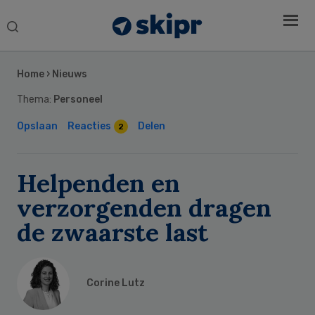
Search
this
Secondary
website
Sidebar
Home
›
Nieuws
Thema:
Personeel
Opslaan
Reacties
Delen
2
Helpenden en
verzorgenden dragen
de zwaarste last
Corine Lutz