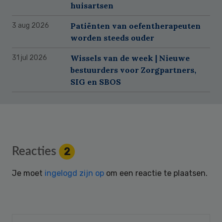
huisartsen
Patiënten van oefentherapeuten
3 aug 2026
worden steeds ouder
Wissels van de week | Nieuwe
31 jul 2026
bestuurders voor Zorgpartners,
SIG en SBOS
Reader
Reacties
2
Interactions
Je moet
ingelogd zijn op
om een reactie te plaatsen.