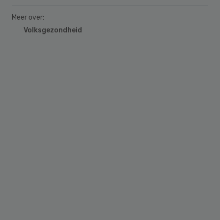
Meer over:
Volksgezondheid
Primary
Sidebar