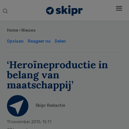
Search
this
Secondary
website
Sidebar
Home
›
Nieuws
Opslaan
Reageer nu
Delen
‘Heroïneproductie in
belang van
maatschappij’
Skipr Redactie
11 november 2015
,
15:17