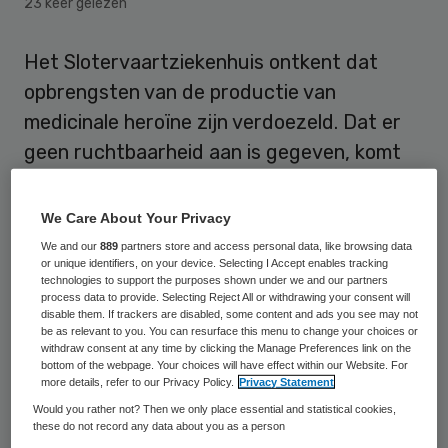
23 keer gelezen
Het Slotervaartziekenhuis ontkent dat
opbrengsten van de productie van
medicinale heroïne zijn verdoezeld. Dat er
geen ruchtbaarheid aan is gegeven, komt
voort uit veiligheidsoverwegingen.
“Bovendien komt het geld rechtstreeks ten
We Care About Your Privacy
goede aan onderzoek en de
We and our
889
partners store and access personal data, like browsing data
or unique identifiers, on your device. Selecting I Accept enables tracking
gezondheidszorg”, liet het ziekenhuis
technologies to support the purposes shown under we and our partners
woensdag weten, naar aanleiding van
process data to provide. Selecting Reject All or withdrawing your consent will
disable them. If trackers are disabled, some content and ads you see may not
berichtgeving van Het Parool en NRC
be as relevant to you. You can resurface this menu to change your choices or
withdraw consent at any time by clicking the Manage Preferences link on the
Handelsblad op basis van het boek De Kraak
bottom of the webpage. Your choices will have effect within our Website. For
more details, refer to our Privacy Policy.
Privacy Statement
van het Slotervaartziekenhuis.
Would you rather not? Then we only place essential and statistical cookies,
these do not record any data about you as a person
De heroïneproductie door een