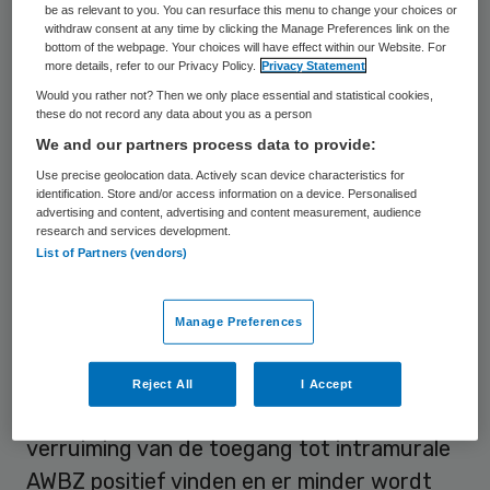
be as relevant to you. You can resurface this menu to change your choices or
die ze nodig hebben”, aldus de betrokken
withdraw consent at any time by clicking the Manage Preferences link on the
bottom of the webpage. Your choices will have effect within our Website. For
organisaties. Daarbij voorzien de partijen
more details, refer to our Privacy Policy.
Privacy Statement
nog steeds koopkrachteffecten tot
Would you rather not? Then we only place essential and statistical cookies,
these do not record any data about you as a person
honderden euro’s per maand bij mensen met
We and our partners process data to provide:
een beperking.
Use precise geolocation data. Actively scan device characteristics for
identification. Store and/or access information on a device. Personalised
advertising and content, advertising and content measurement, audience
Bezuiniging
research and services development.
List of Partners (vendors)
Volgens de gezamenlijke patiënten-,
gehandicapten, – en seniorenorganisaties
Manage Preferences
wordt de inrichting van het nieuwe stelsel
vooral door bezuinigingsdoelstellingen
Reject All
I Accept
ingegeven. Hoewel de partijen de
verruiming van de toegang tot intramurale
AWBZ positief vinden en er minder wordt