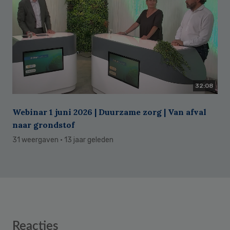
32:08
Webinar 1 juni 2026 | Duurzame zorg | Van afval
naar grondstof
31 weergaven
· 13 jaar geleden
Reader
Reacties