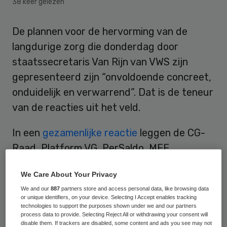
38 keer gelezen
De plannen voor de hervorming van de
langdurige zorg die donderdag door
staatssecretaris Van Rijn van VWS zijn
gepresenteerd zijn “onvoldoende concreet,
onduidelijk en verwarrend”. Dat is de teneur
van de reacties uit het veld.
In een
gezamenlijke reactie
leggen de CG-
Raad, Platform VG, PerSaldo, MEE
Nederland, NPCF en ANBO de nadruk op de
We Care About Your Privacy
onzekere gevolgen van de
We and our
887
partners store and access personal data, like browsing data
hervormingsplannen.
“Er is nog steeds geen
or unique identifiers, on your device. Selecting I Accept enables tracking
zekerheid of meer dan een miljoen mensen
technologies to support the purposes shown under we and our partners
process data to provide. Selecting Reject All or withdrawing your consent will
straks de begeleiding en verzorging krijgen
disable them. If trackers are disabled, some content and ads you see may not