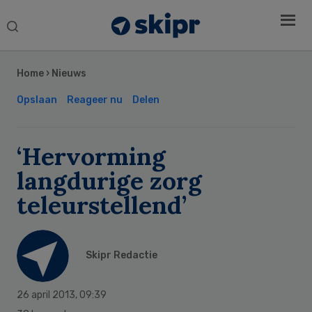
Search
this
Secondary
website
Sidebar
Home
›
Nieuws
Opslaan
Reageer nu
Delen
‘Hervorming
langdurige zorg
teleurstellend’
Skipr Redactie
26 april 2013
,
09:39