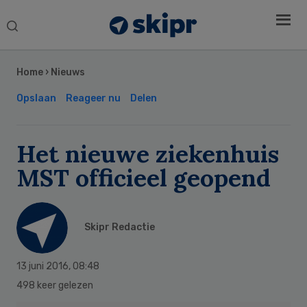
Search
this
Secondary
website
Sidebar
Home
›
Nieuws
Opslaan
Reageer nu
Delen
Het nieuwe ziekenhuis
MST officieel geopend
Skipr Redactie
13 juni 2016
,
08:48
498 keer gelezen