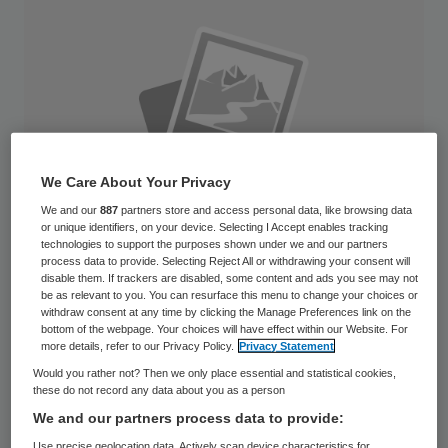
We Care About Your Privacy
We and our
887
partners store and access personal data, like browsing data
or unique identifiers, on your device. Selecting I Accept enables tracking
technologies to support the purposes shown under we and our partners
process data to provide. Selecting Reject All or withdrawing your consent will
disable them. If trackers are disabled, some content and ads you see may not
be as relevant to you. You can resurface this menu to change your choices or
withdraw consent at any time by clicking the Manage Preferences link on the
Het nieuwe Medisch Spectrum Twente
bottom of the webpage. Your choices will have effect within our Website. For
more details, refer to our Privacy Policy.
Privacy Statement
(MST) is geopend op 11 juni, vijf maanden na
Would you rather not? Then we only place essential and statistical cookies,
de verhuizing. Het ziekenhuis is verhuisd
these do not record any data about you as a person
van twee oude gebouwen aan de rand van
We and our partners process data to provide:
Use precise geolocation data. Actively scan device characteristics for