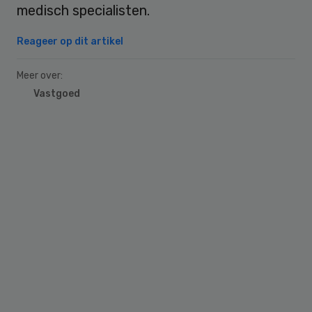
medisch specialisten.
Reageer op dit artikel
Meer over:
Vastgoed
Primary
Sidebar