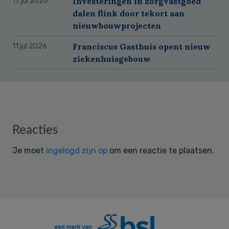
Investeringen in zorgvastgoed
17 jul 2026
dalen flink door tekort aan
nieuwbouwprojecten
Franciscus Gasthuis opent nieuw
11 jul 2026
ziekenhuisgebouw
Reader
Reacties
Interactions
Je moet
ingelogd zijn op
om een reactie te plaatsen.