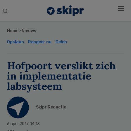
Search
this
Secondary
website
Sidebar
Home
›
Nieuws
Opslaan
Reageer nu
Delen
Hofpoort verslikt zich
in implementatie
labsysteem
Skipr Redactie
6 april 2017
,
14:13