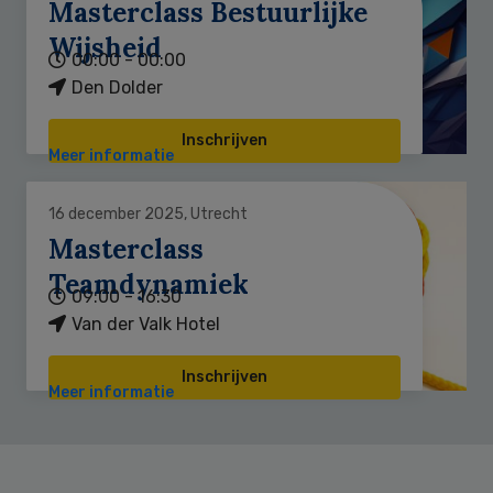
Masterclass Bestuurlijke
Wijsheid
00:00 - 00:00
Den Dolder
Inschrijven
Meer informatie
16 december 2025, Utrecht
Masterclass
Teamdynamiek
09:00 - 16:30
Van der Valk Hotel
Inschrijven
Meer informatie