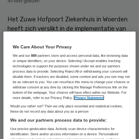
49 keer gelezen
Het Zuwe Hofpoort Ziekenhuis in Woerden
heeft zich verslikt in de implementatie van
een nieuw laboratoriuminformatiesysteem.
Hierdoor kunnen in het ziekenhuis
We Care About Your Privacy
momenteel geen operaties plaatsvinden.
We and our
889
partners store and access personal data, like browsing data
or unique identifiers, on your device. Selecting I Accept enables tracking
Ook neemt het Zuwe Hofpoort ’s avonds en
technologies to support the purposes shown under we and our partners
process data to provide. Selecting Reject All or withdrawing your consent will
’s nachts geen spoedpatiënten op.
disable them. If trackers are disabled, some content and ads you see may not
be as relevant to you. You can resurface this menu to change your choices or
withdraw consent at any time by clicking the Manage Preferences link on the
De sluiting was niet voorzien, laat het
bottom of the webpage. Your choices will have effect within our Website. For
more details, refer to our Privacy Policy.
Privacy Statement
ziekenhuis desgevraagd weten. “Er is meer
Would you rather not? Then we only place essential and statistical cookies,
tijd nodig om onze laboranten in te werken
these do not record any data about you as a person
in het nieuwe systeem”, licht woordvoerster
We and our partners process data to provide:
Marie-Jeanne Douven toe. “Zij kunnen
Use precise geolocation data. Actively scan device characteristics for
identification. Store and/or access information on a device. Personalised
labuitslagen momenteel niet snel genoeg