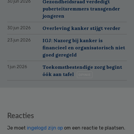
Gezondheidsraad verdedigt
30 jun 2026
puberteitsremmers transgender
jongeren
Overleving kanker stijgt verder
30 jun 2026
IGJ: Nazorg bij kanker is
23 jun 2026
financieel en organisatorisch niet
goed geregeld
Toekomstbestendige zorg begint
1 jun 2026
óók aan tafel
OPINIE
Reader
Reacties
Interactions
Je moet
ingelogd zijn op
om een reactie te plaatsen.