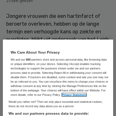
23 keer gelezen
Jongere vrouwen die een hartinfarct of
beroerte overleven, hebben op de lange
termijn een verhoogde kans op ziekte en
overlijden, blijkt uit onderzoek van het Leids
Universitair Medisch Centrum (LUMC) in
We Care About Your Privacy
JAMA Internal Medicine. “Ons onderzoek
We and our
889
partners store and access personal data, like browsing data
wijst erop dat het voor deze groep
or unique identifiers, on your device. Selecting I Accept enables tracking
technologies to support the purposes shown under we and our partners
levenslang essentieel blijft om een nieuwe
process data to provide. Selecting Reject All or withdrawing your consent will
hartinfarct of beroerte te proberen te
disable them. If trackers are disabled, some content and ads you see may not
be as relevant to you. You can resurface this menu to change your choices or
voorkomen”, aldus Frits Rosendaal van het
withdraw consent at any time by clicking the Manage Preferences link on the
bottom of the webpage. Your choices will have effect within our Website. For
LUMC.
more details, refer to our Privacy Policy.
Privacy Statement
Would you rather not? Then we only place essential and statistical cookies,
Om de
langetermijngevolgen van een
these do not record any data about you as a person
We and our partners process data to provide:
hartinfarct of beroerte
te bestuderen,