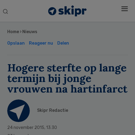
Search
this
Secondary
website
Sidebar
Home
›
Nieuws
Opslaan
Reageer nu
Delen
Hogere sterfte op lange
termijn bij jonge
vrouwen na hartinfarct
Skipr Redactie
24 november 2015
,
13:30