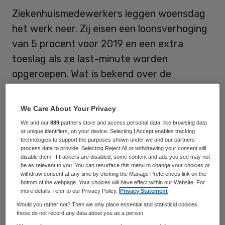
Ziekenhuismedewerkers leggen woensdag
het werk neer. Zij eisen een loonsverhoging
van 5 procent voor 2019 en een extra
toeslag als ze last-minute worden
opgeroepen. Wat is bekend over de
werkomstandigheden in ziekenhuizen?
Hierbij een overzicht van de cijfers.
We Care About Your Privacy
We and our
889
partners store and access personal data, like browsing data
De vakbonden willen ook dat ziekenhuizen
or unique identifiers, on your device. Selecting I Accept enables tracking
technologies to support the purposes shown under we and our partners
meer doen om personeel aan te trekken en
process data to provide. Selecting Reject All or withdrawing your consent will
te behouden. Het verloop van
disable them. If trackers are disabled, some content and ads you see may not
be as relevant to you. You can resurface this menu to change your choices or
ziekenhuispersoneel schommelde vanaf
withdraw consent at any time by clicking the Manage Preferences link on the
bottom of the webpage. Your choices will have effect within our Website. For
2014 rond de 10 procent en schoot in 2018
more details, refer to our Privacy Policy.
Privacy Statement
omhoog tot 13 procent, blijkt uit een
Would you rather not? Then we only place essential and statistical cookies,
these do not record any data about you as a person
rapport van marktonderzoekers van EY. Ook