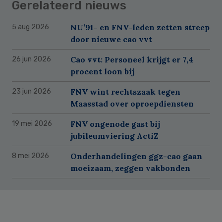
Gerelateerd nieuws
NU’91- en FNV-leden zetten streep
5 aug 2026
door nieuwe cao vvt
Cao vvt: Personeel krijgt er 7,4
26 jun 2026
procent loon bij
FNV wint rechtszaak tegen
23 jun 2026
Maasstad over oproepdiensten
FNV ongenode gast bij
19 mei 2026
jubileumviering ActiZ
Onderhandelingen ggz-cao gaan
8 mei 2026
moeizaam, zeggen vakbonden