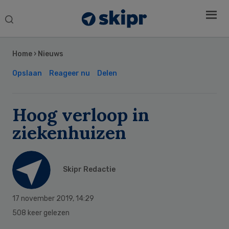
Search
this
Secondary
website
Sidebar
Home
›
Nieuws
Opslaan
Reageer nu
Delen
Hoog verloop in
ziekenhuizen
Skipr Redactie
17 november 2019
,
14:29
508 keer gelezen