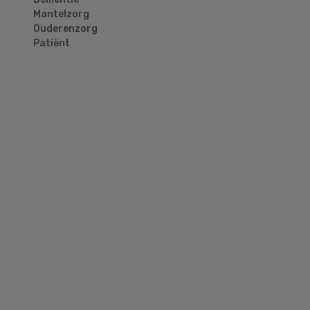
Mantelzorg
Ouderenzorg
Patiënt
Primary
Sidebar