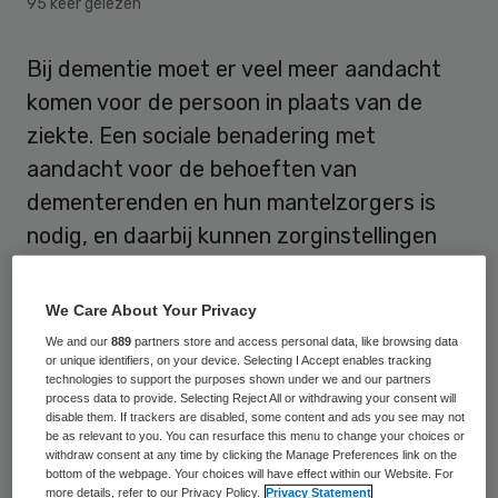
95 keer gelezen
Bij dementie moet er veel meer aandacht
komen voor de persoon in plaats van de
ziekte. Een sociale benadering met
aandacht voor de behoeften van
dementerenden en hun mantelzorgers is
nodig, en daarbij kunnen zorginstellingen
ook een rol spelen. Dit stelt Anne-Mei The,
bijzonder hoogleraar Langdurige Zorg en
We Care About Your Privacy
Dementie aan de Universiteit van
We and our
889
partners store and access personal data, like browsing data
or unique identifiers, on your device. Selecting I Accept enables tracking
Amsterdam.
technologies to support the purposes shown under we and our partners
process data to provide. Selecting Reject All or withdrawing your consent will
disable them. If trackers are disabled, some content and ads you see may not
The presenteerde het model Sociale
be as relevant to you. You can resurface this menu to change your choices or
Benadering Dementie donderdag in
withdraw consent at any time by clicking the Manage Preferences link on the
bottom of the webpage. Your choices will have effect within our Website. For
Leeuwarden. Uitgangspunt in het model
more details, refer to our Privacy Policy.
Privacy Statement