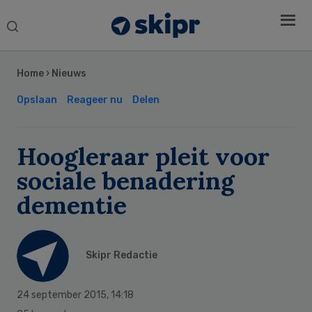
Search
this
Secondary
website
Sidebar
Home
›
Nieuws
Opslaan
Reageer nu
Delen
Hoogleraar pleit voor
sociale benadering
dementie
Skipr Redactie
24 september 2015
,
14:18