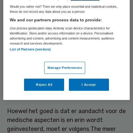
zijn mensen met dementie en hun naasten,
Would you rather not? Then we only place essential and statistical cookies,
these do not record any data about you as a person
en het gaat daarbij om de “voortdurende
We and our partners process data to provide:
wisselwerking” tussen het medische,
Use precise geolocation data. Actively scan device characteristics for
psychologische- en sociale domein. Het idee
identification. Store and/or access information on a device. Personalised
advertising and content, advertising and content measurement, audience
hiervoor de sociale benadering komt voort
research and services development.
List of Partners (vendors)
uit het onderzoek van Anne-Mei The naar
praktische oplossingen om een betere
leefwereld te creëren voor mensen met
Manage Preferences
dementie en hun naasten. Dit onderzoek
Reject All
I Accept
verricht zij in het kader van de Proeftuin
Dementie Friesland, bij de Kwadrantgroep.
Hoewel het goed is dat er aandacht voor de
medische aspecten is en erin wordt
geïnvesteerd, moet er volgens The meer