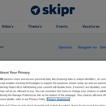
Video’s
Thema’s
Events
Vacatures
ws
Opslaan
Reageer nu
Del
o de Jonge krijg
About Your Privacy
angrijkste
889
partners store and access personal data, like browsing data or unique identifiers, on your
Accept enables tracking technologies to support the purposes shown under we and our partne
electing Reject All or withdrawing your consent will disable them. If trackers are disabled, so
may not be as relevant to you. You can resurface this menu to change your choices or withd
tterdamse prijs
licking the Manage Preferences link on the bottom of the webpage. Your choices will have eff
more details, refer to our Privacy Policy.
Privacy Statement
her not? Then we only place essential and statistical cookies, these do not record any data