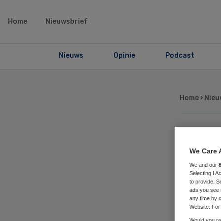
Home
Nieuwsbrief
Nieuws
Opinie
Podcast
Home
›
Nieu
Hug
We Care 
bel
We and our
Selecting I 
to provide. S
ads you see 
Ro
any time by c
Website. For 
Would you rat