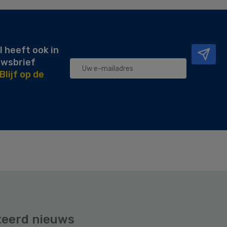
l heeft ook in
uwsbrief
Blijf op de
teerd nieuws