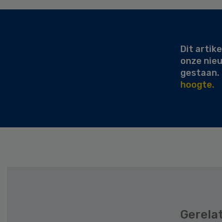
Secondary
Sidebar
Dit artike
onze nie
gestaan.
hoogte.
Gerela