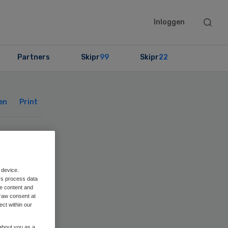
Searc
Inloggen
this
websit
Partners
Skipr
99
Skipr
22
Primary
Sidebar
en
Print
t
 device.
rs process data
me content and
raw consent at
ect within our
 about you as a