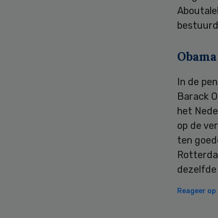
Aboutale
bestuurd
Obama
In de pe
Barack O
het Nede
op de ve
ten goede
Rotterdam
dezelfde
Reageer op d