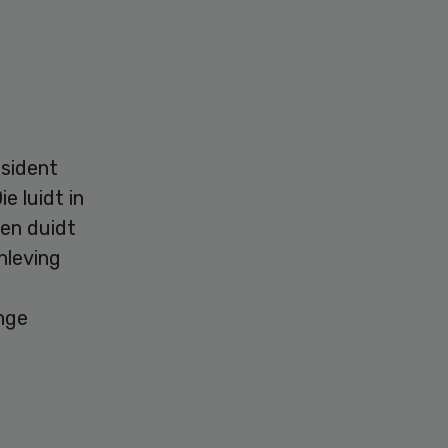
e
esident
 luidt in
 en duidt
nleving
nge