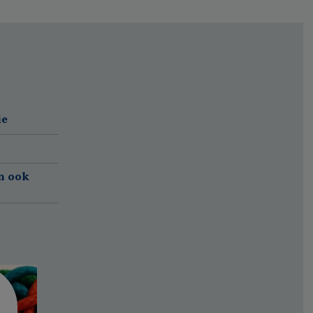
ie
n ook