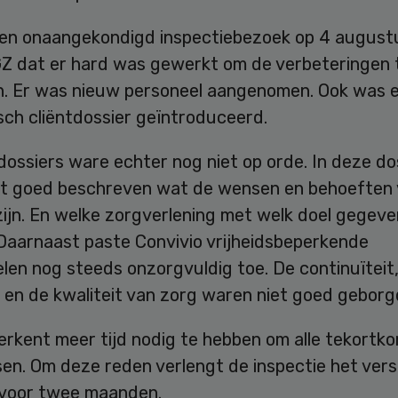
een onaangekondigd inspectiebezoek op 4 august
GZ dat er hard was gewerkt om de verbeteringen 
en. Er was nieuw personeel aangenomen. Ook was 
sch cliëntdossier geïntroduceerd.
dossiers ware echter nog niet op orde. In deze do
et goed beschreven wat de wensen en behoeften
zijn. En welke zorgverlening met welk doel gegev
Daarnaast paste Convivio vrijheidsbeperkende
len nog steeds onzorgvuldig toe. De continuïteit
d en de kwaliteit van zorg waren niet goed geborg
erkent meer tijd nodig te hebben om alle tekortk
sen. Om deze reden verlengt de inspectie het ver
 voor twee maanden.