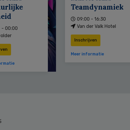
urlijke
Teamdynamiek
heid
09:00 - 16:30
Van der Valk Hotel
 - 00:00
older
Inschrijven
jven
Meer informatie
ormatie
s