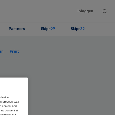
Searc
Inloggen
this
websit
Partners
Skipr
99
Skipr
22
Primary
Sidebar
en
Print
 device.
rs process data
me content and
raw consent at
ect within our