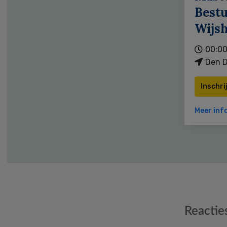
Bestu
Wijs
00:00
Den D
Inschri
Meer inf
Reader
Reactie
Interactions