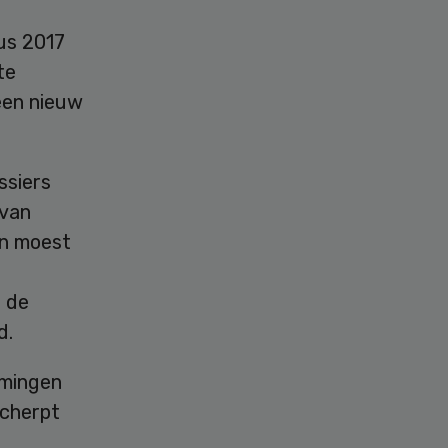
us 2017
te
een nieuw
ssiers
 van
en moest
, de
d.
omingen
scherpt