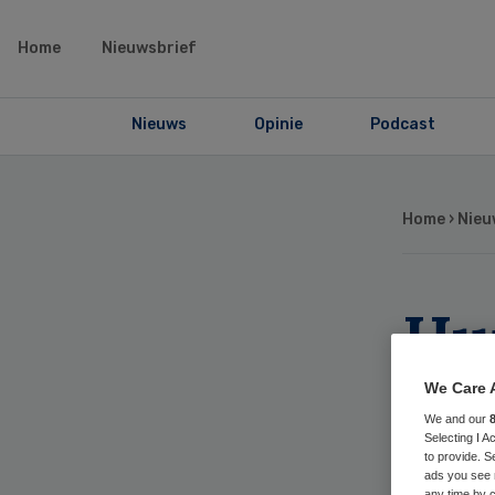
Home
Nieuwsbrief
Nieuws
Opinie
Podcast
Home
›
Nieu
Hui
on
We Care 
We and our
toe
Selecting I 
to provide. S
ads you see 
any time by c