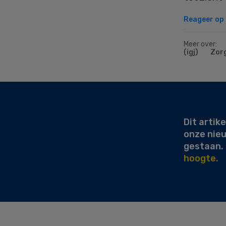
Reageer op d
Meer over:
(igj)
Zor
Secondary
Sidebar
Dit artike
onze nie
gestaan.
hoogte.