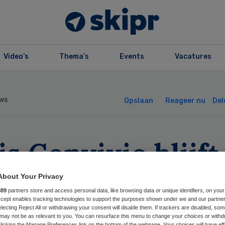
Video’s
Thema’s
Events
Vacatures
ws
Opslaan
Reageer nu
Del
s Convivio blijft
der verscherpt
About Your Privacy
889
partners store and access personal data, like browsing data or unique identifiers, on your
zicht
Accept enables tracking technologies to support the purposes shown under we and our partne
electing Reject All or withdrawing your consent will disable them. If trackers are disabled, so
may not be as relevant to you. You can resurface this menu to change your choices or withd
licking the Manage Preferences link on the bottom of the webpage. Your choices will have eff