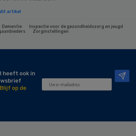
it artikel
Dementie
Inspectie voor de gezondheidszorg en jeugd
gaanbieders
Zorginstellingen
l heeft ook in
uwsbrief
Blijf op de