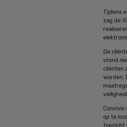
Tijdens 
zag de I
realiser
elektroni
De cliënt
stond ni
cliënten 
worden. 
maatrege
veilighei
Convivio 
op te los
toezicht