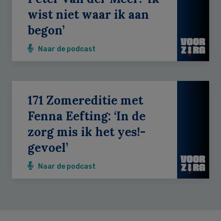
wist niet waar ik aan
begon’
Naar de podcast
171 Zomereditie met
Fenna Eefting: ‘In de
zorg mis ik het yes!-
gevoel’
Naar de podcast