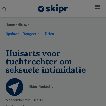
Search
this
Secondary
website
Sidebar
Home
›
Nieuws
Opslaan
Reageer nu
Delen
Huisarts voor
tuchtrechter om
seksuele intimidatie
Skipr Redactie
6 december 2010
,
07:00