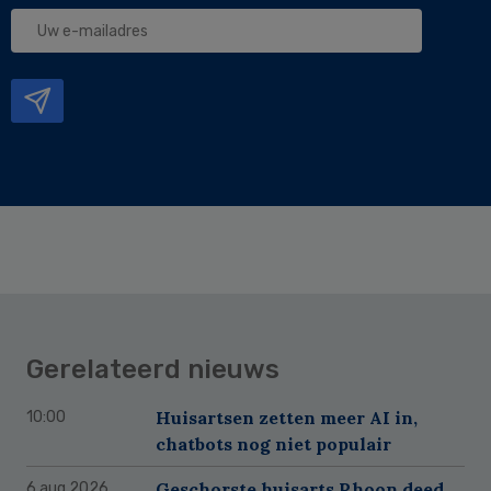
Uw
e-
mailadres
Gerelateerd nieuws
Huisartsen zetten meer AI in,
10:00
chatbots nog niet populair
Geschorste huisarts Rhoon deed
6 aug 2026