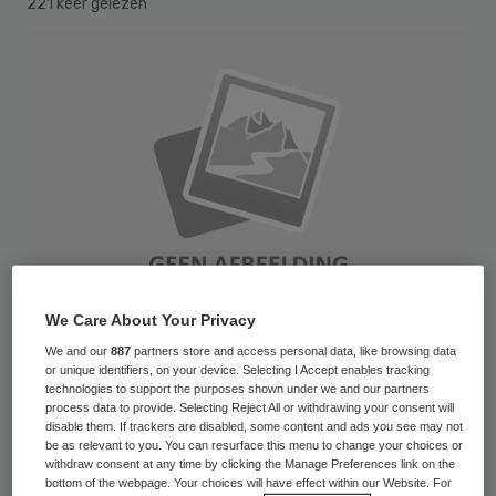
221 keer gelezen
We Care About Your Privacy
We and our
887
partners store and access personal data, like browsing data
or unique identifiers, on your device. Selecting I Accept enables tracking
technologies to support the purposes shown under we and our partners
Een huisarts uit de regio Haarlem moet
process data to provide. Selecting Reject All or withdrawing your consent will
disable them. If trackers are disabled, some content and ads you see may not
binnenkort voor het Medisch Tuchtcollege
be as relevant to you. You can resurface this menu to change your choices or
withdraw consent at any time by clicking the Manage Preferences link on the
verschijnen op verdenking van seksuele
bottom of the webpage. Your choices will have effect within our Website. For