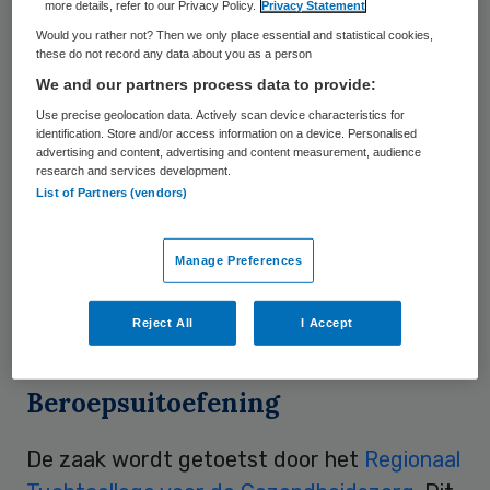
intimidatie van acht vrouwen. Dat heeft de
more details, refer to our Privacy Policy.
Privacy Statement
Inspectie voor de Gezondheidszorg (IGZ)
Would you rather not? Then we only place essential and statistical cookies,
these do not record any data about you as a person
vrijdag bevestigd naar aanleiding van
We and our partners process data to provide:
berichtgeving in het Haarlems Dagblad.
Use precise geolocation data. Actively scan device characteristics for
identification. Store and/or access information on a device. Personalised
advertising and content, advertising and content measurement, audience
Seksuele intimidatie
research and services development.
List of Partners (vendors)
Volgens de krant gaat het om een
huisarts
in Heemstede
. De woordvoerder van de
Manage Preferences
inspectie wil dat niet bevestigen vanwege
Reject All
I Accept
de privacy.
Beroepsuitoefening
De zaak wordt getoetst door het
Regionaal