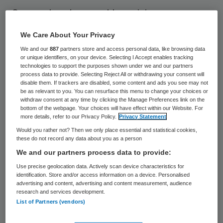
Gemeenten doen veel te weinig om
zorgbehoevenden te ondersteunen met het
We Care About Your Privacy
zelfstandig thuis blijven wonen. Dat
We and our
887
partners store and access personal data, like browsing data
concludeert ouderenbond ANBO in een
or unique identifiers, on your device. Selecting I Accept enables tracking
technologies to support the purposes shown under we and our partners
woensdag verschenen rapport, elf maanden
process data to provide. Selecting Reject All or withdrawing your consent will
disable them. If trackers are disabled, some content and ads you see may not
na de invoering van de Wet
be as relevant to you. You can resurface this menu to change your choices or
withdraw consent at any time by clicking the Manage Preferences link on the
maatschappelijke ondersteuning (Wmo).
bottom of the webpage. Your choices will have effect within our Website. For
more details, refer to our Privacy Policy.
Privacy Statement
Informatie hierover vanuit de gemeenten is
Would you rather not? Then we only place essential and statistical cookies,
these do not record any data about you as a person
vaak “slecht vindbaar, onduidelijk en soms
We and our partners process data to provide:
ronduit misleidend”. Volgens ANBO geeft
Use precise geolocation data. Actively scan device characteristics for
slechts een derde van de tachtig
identification. Store and/or access information on a device. Personalised
advertising and content, advertising and content measurement, audience
onderzochte gemeenten duidelijkheid over
research and services development.
de mogelijkheden voor hulpbehoevenden.
List of Partners (vendors)
“Standaardbrieven die gemeenten sturen