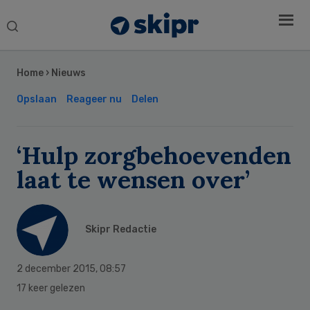
Search
this
Secondary
website
Sidebar
Home
›
Nieuws
Opslaan
Reageer nu
Delen
‘Hulp zorgbehoevenden
laat te wensen over’
Skipr Redactie
2 december 2015
,
08:57
17 keer gelezen