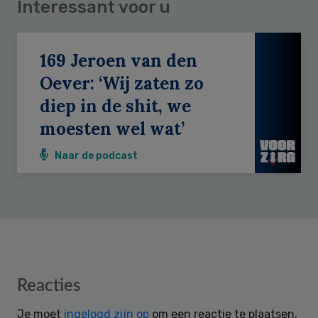
Interessant voor u
169 Jeroen van den
Oever: ‘Wij zaten zo
diep in de shit, we
moesten wel wat’
Naar de podcast
Reader
Reacties
Interactions
Je moet
ingelogd zijn op
om een reactie te plaatsen.