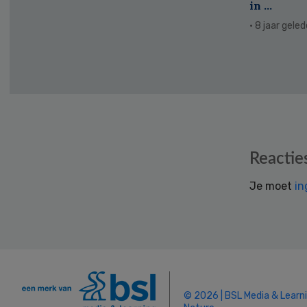
in ...
· 8 jaar gele
Reader
Reactie
Interactions
Je moet
in
© 2026 | BSL Media & Learn