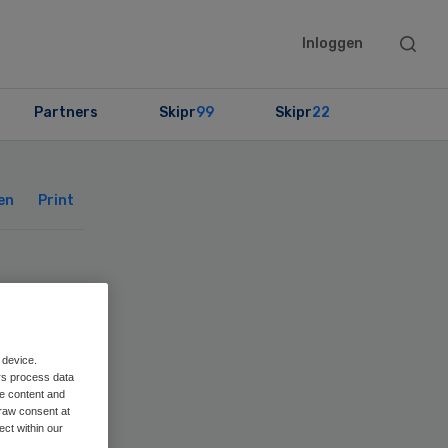
Searc
Inloggen
this
websit
Partners
Skipr
99
Skipr
22
Primary
Sidebar
en
Print
or
 device.
rs process data
en
me content and
raw consent at
ect within our