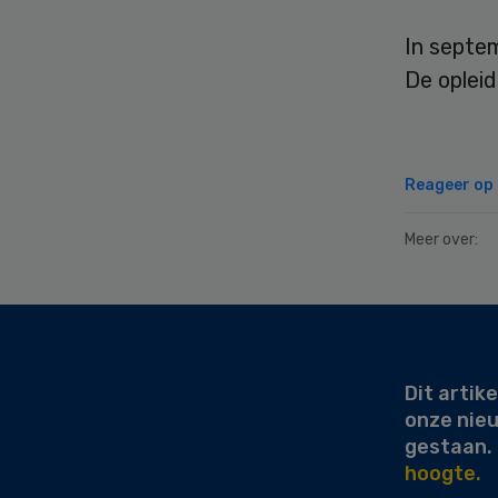
In septe
De opleid
Reageer op d
Meer over:
Secondary
Sidebar
Dit artike
onze nie
gestaan.
hoogte.