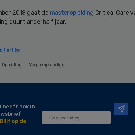
mber 2018 gaat de
masteropleiding
Critical Care v
ing duurt anderhalf jaar.
it artikel
Opleiding
Verpleegkundige
l heeft ook in
uwsbrief
Blijf op de