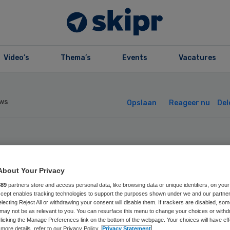
Video’s
Thema’s
Events
Vacatures
ws
Opslaan
Reageer nu
Del
A ontwikkelt
About Your Privacy
steropleiding vo
889
partners store and access personal data, like browsing data or unique identifiers, on your
Accept enables tracking technologies to support the purposes shown under we and our partne
-verpleegkundig
electing Reject All or withdrawing your consent will disable them. If trackers are disabled, so
may not be as relevant to you. You can resurface this menu to change your choices or withd
licking the Manage Preferences link on the bottom of the webpage. Your choices will have eff
more details, refer to our Privacy Policy.
Privacy Statement