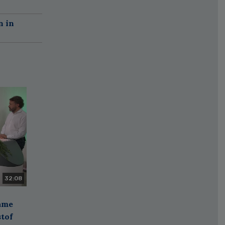
n in
32:08
zame
stof