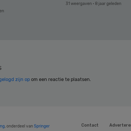
31 weergaven
· 8 jaar geleden
den
s
gelogd zijn op
om een reactie te plaatsen.
Contact
Advertere
ing
, onderdeel van
Springer