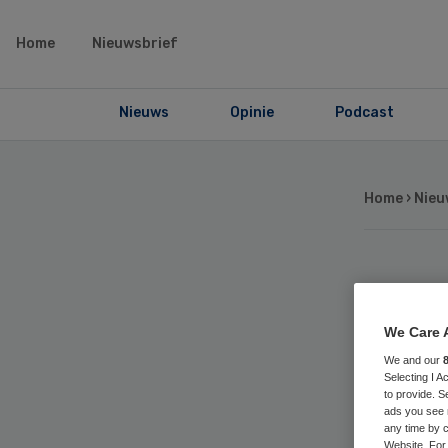
Home
Nieuwsbrief
Nieuws
Opinie
Podcast
Home
›
Nieu
Hv
We Care 
ma
We and our
Selecting I 
IC
to provide. S
ads you see 
any time by c
Website. For 