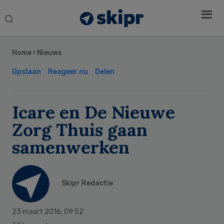
Search
this
Secondary
website
Sidebar
Home
›
Nieuws
Opslaan
Reageer nu
Delen
Icare en De Nieuwe
Zorg Thuis gaan
samenwerken
Skipr Redactie
23 maart 2016
,
09:52