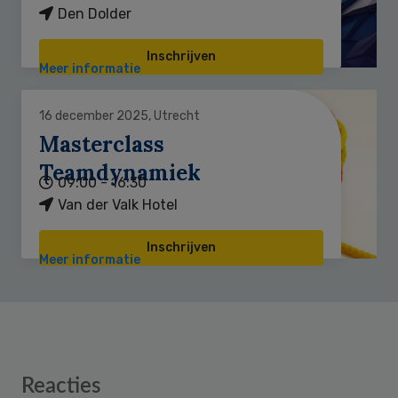
Den Dolder
Inschrijven
Meer informatie
16 december 2025, Utrecht
Masterclass
Teamdynamiek
09:00 - 16:30
Van der Valk Hotel
Inschrijven
Meer informatie
Reader
Reacties