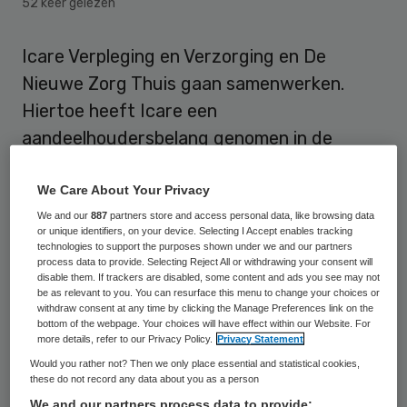
52 keer gelezen
Icare Verpleging en Verzorging en De
Nieuwe Zorg Thuis gaan samenwerken.
Hiertoe heeft Icare een
aandeelhoudersbelang genomen in de
organisatie die huishoudelijke hulp biedt.
We Care About Your Privacy
De veranderingen in de zorg nopen de twee
We and our
887
partners store and access personal data, like browsing data
or unique identifiers, on your device. Selecting I Accept enables tracking
organisaties tot samenwerking. “Deze
technologies to support the purposes shown under we and our partners
samenwerking zorgt ervoor dat we de klant
process data to provide. Selecting Reject All or withdrawing your consent will
disable them. If trackers are disabled, some content and ads you see may not
ook in de toekomst kunnen ondersteunen”,
be as relevant to you. You can resurface this menu to change your choices or
withdraw consent at any time by clicking the Manage Preferences link on the
zegt Dennis van Achthoven, directeur
bottom of the webpage. Your choices will have effect within our Website. For
more details, refer to our Privacy Policy.
Privacy Statement
Verpleging en Verzorging. Volgens hem
Would you rather not? Then we only place essential and statistical cookies,
raken de taken die de gemeente vanuit de
these do not record any data about you as a person
wmo voor haar burgers organiseert, meer
We and our partners process data to provide: