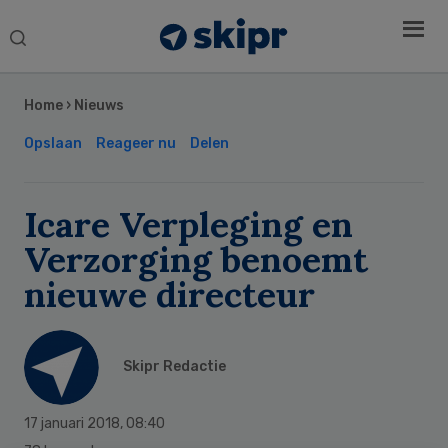
Search
this
Secondary
website
Sidebar
Home
›
Nieuws
Opslaan
Reageer nu
Delen
Icare Verpleging en
Verzorging benoemt
nieuwe directeur
Skipr Redactie
17 januari 2018
,
08:40