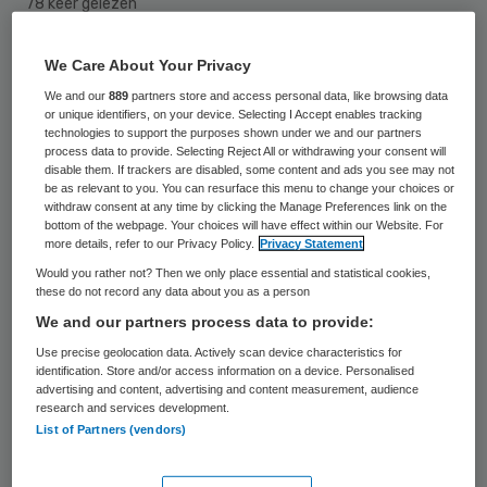
78 keer gelezen
Gia Wallinga gaat aan de slag als directeur
We Care About Your Privacy
Zorg van Icare Verpleging en Verzorging.
We and our
889
partners store and access personal data, like browsing data
or unique identifiers, on your device. Selecting I Accept enables tracking
Samen met directeur Bedrijfsvoering
technologies to support the purposes shown under we and our partners
process data to provide. Selecting Reject All or withdrawing your consent will
Dennis van Achthoven vormt zij vanaf 1
disable them. If trackers are disabled, some content and ads you see may not
be as relevant to you. You can resurface this menu to change your choices or
februari 2018 de directie van de
withdraw consent at any time by clicking the Manage Preferences link on the
organisatie.
bottom of the webpage. Your choices will have effect within our Website. For
more details, refer to our Privacy Policy.
Privacy Statement
Would you rather not? Then we only place essential and statistical cookies,
Wallinga is sinds 1987 werkzaam bij Icare,
these do not record any data about you as a person
waarvan de laatste 17 jaar als
We and our partners process data to provide:
rayonmanager van de rayons Flevoland en
Use precise geolocation data. Actively scan device characteristics for
identification. Store and/or access information on a device. Personalised
later IJssel-Zwartewater. Volgens de
advertising and content, advertising and content measurement, audience
research and services development.
organisatie speelde zij onder meer een
List of Partners (vendors)
belangrijke rol bij de ontwikkeling van
excellente zorg en de shared governance-