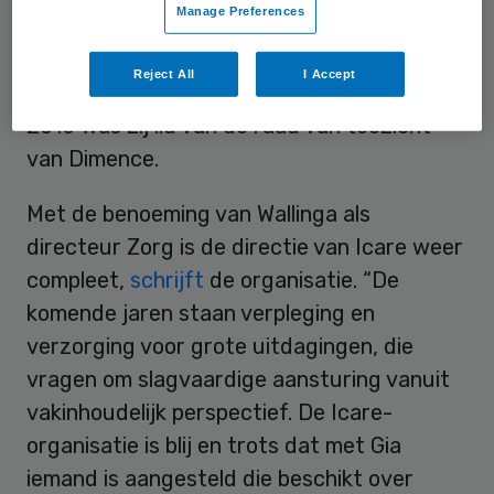
Manage Preferences
organisatiestructuur. Verder is Wallinga
voorzitter van V&VN Verpleegkundigen
Reject All
I Accept
Maatschappij en Gezondheid. Tot en met
2016 was zij lid van de raad van toezicht
van Dimence.
Met de benoeming van Wallinga als
directeur Zorg is de directie van Icare weer
compleet,
schrijft
de organisatie. “De
komende jaren staan verpleging en
verzorging voor grote uitdagingen, die
vragen om slagvaardige aansturing vanuit
vakinhoudelijk perspectief. De Icare-
organisatie is blij en trots dat met Gia
iemand is aangesteld die beschikt over