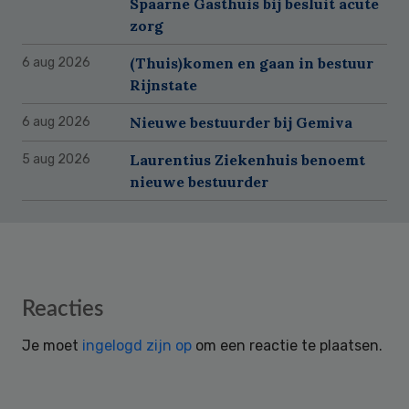
Spaarne Gasthuis bij besluit acute
zorg
(Thuis)komen en gaan in bestuur
6 aug 2026
Rijnstate
Nieuwe bestuurder bij Gemiva
6 aug 2026
Laurentius Ziekenhuis benoemt
5 aug 2026
nieuwe bestuurder
Reader
Reacties
Interactions
Je moet
ingelogd zijn op
om een reactie te plaatsen.