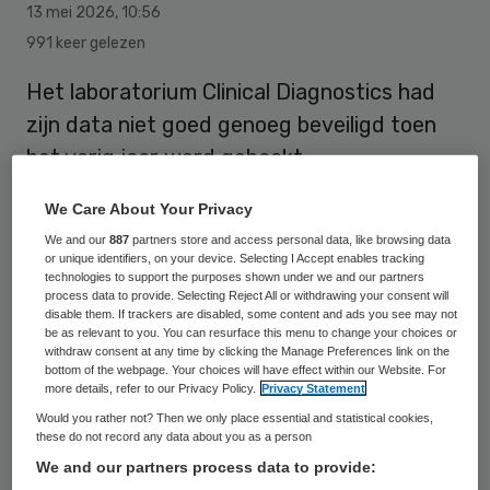
13 mei 2026
,
10:56
991 keer gelezen
Het laboratorium Clinical Diagnostics had
zijn data niet goed genoeg beveiligd toen
het vorig jaar werd gehackt.
We Care About Your Privacy
Dat constateert de Inspectie
We and our
887
partners store and access personal data, like browsing data
or unique identifiers, on your device. Selecting I Accept enables tracking
Gezondheidszorg en Jeugd.
technologies to support the purposes shown under we and our partners
Cybercriminelen stalen de medische
process data to provide. Selecting Reject All or withdrawing your consent will
disable them. If trackers are disabled, some content and ads you see may not
gegevens van honderdduizenden vrouwen
be as relevant to you. You can resurface this menu to change your choices or
withdraw consent at any time by clicking the Manage Preferences link on the
die hadden meegedaan aan het
bottom of the webpage. Your choices will have effect within our Website. For
more details, refer to our Privacy Policy.
Privacy Statement
bevolkingsonderzoek naar
Would you rather not? Then we only place essential and statistical cookies,
baarmoederhalskanker.
these do not record any data about you as a person
We and our partners process data to provide: