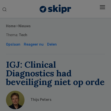
Search
this
Secondary
website
Sidebar
Home
›
Nieuws
Thema:
Tech
Opslaan
Reageer nu
Delen
IGJ: Clinical
Diagnostics had
beveiliging niet op orde
Thijs Peters