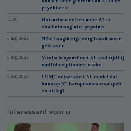
kansen voor gebruik van AI in de
psychiatrie
Huisartsen zetten meer AI in,
10:00
chatbots nog niet populair
NZa: Langdurige zorg houdt weer
6 aug 2026
geld over
Vitalis bespaart met AI-tool tijd bij
6 aug 2026
multidisciplinaire intake
LUMC ontwikkelt AI-model dat
5 aug 2026
kans op IC-heropnames voorspelt
en uitlegt
Interessant voor u