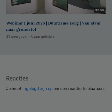
32:08
Webinar 1 juni 2026 | Duurzame zorg | Van afval
naar grondstof
31 weergaven
· 0 jaar geleden
Reader
Reacties
Interactions
Je moet
ingelogd zijn op
om een reactie te plaatsen.