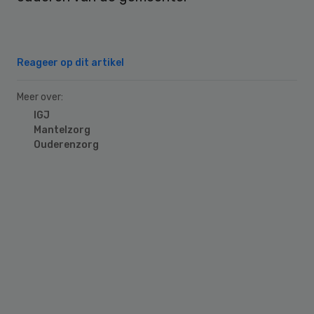
Reageer op dit artikel
Meer over:
IGJ
Mantelzorg
Ouderenzorg
Primary
Sidebar