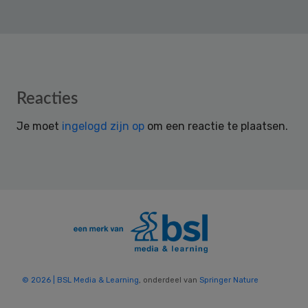
Reader
Reacties
Interactions
Je moet
ingelogd zijn op
om een reactie te plaatsen.
© 2026 | BSL Media & Learning
, onderdeel van
Springer Nature