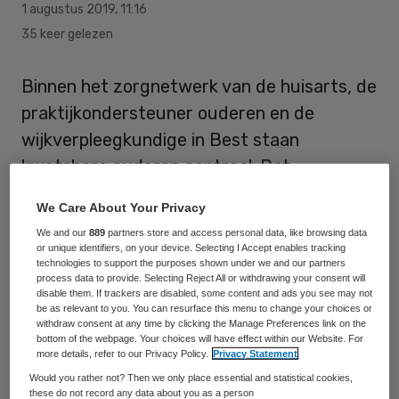
1 augustus 2019
,
11:16
35 keer gelezen
Binnen het zorgnetwerk van de huisarts, de
praktijkondersteuner ouderen en de
wijkverpleegkundige in Best staan
kwetsbare ouderen centraal. Dat
concludeert de inspectie na een
We Care About Your Privacy
netwerktoezicht in de Noord-Brabantse
We and our
889
partners store and access personal data, like browsing data
gemeente.
or unique identifiers, on your device. Selecting I Accept enables tracking
technologies to support the purposes shown under we and our partners
process data to provide. Selecting Reject All or withdrawing your consent will
Het doel van het bezoek aan de gemeente
disable them. If trackers are disabled, some content and ads you see may not
be as relevant to you. You can resurface this menu to change your choices or
Best was om zicht te krijgen op de
withdraw consent at any time by clicking the Manage Preferences link on the
bottom of the webpage. Your choices will have effect within our Website. For
samenwerking tussen de huisartsenzorg en
more details, refer to our Privacy Policy.
Privacy Statement
de wijkverpleging bij de zorg voor
Would you rather not? Then we only place essential and statistical cookies,
these do not record any data about you as a person
kwetsbare ouderen. De inspectie bezoekt