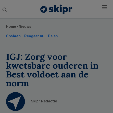
Search
this
Secondary
website
Sidebar
Home
›
Nieuws
Opslaan
Reageer nu
Delen
IGJ: Zorg voor
kwetsbare ouderen in
Best voldoet aan de
norm
Skipr Redactie