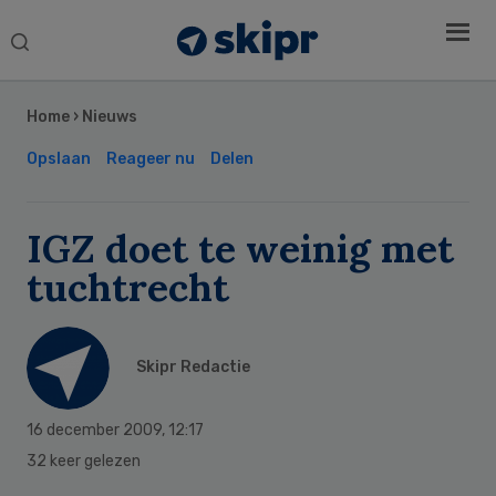
Search
this
Secondary
website
Sidebar
Home
›
Nieuws
Opslaan
Reageer nu
Delen
IGZ doet te weinig met
tuchtrecht
Skipr Redactie
16 december 2009
,
12:17
32 keer gelezen