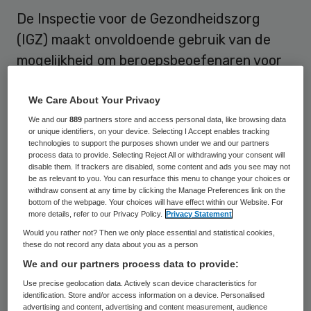
De Inspectie voor de Gezondheidszorg
(IGZ) maakt onvoldoende gebruik van de
mogelijkheid om beroepsbeoefenaren voor
het tuchtcollege te dagen. Dat constateren
onderzoekers Erik Hout en Johan
We Care About Your Privacy
Legemaate van het VUmc.
We and our
889
partners store and access personal data, like browsing data
or unique identifiers, on your device. Selecting I Accept enables tracking
technologies to support the purposes shown under we and our partners
process data to provide. Selecting Reject All or withdrawing your consent will
Criteria niet helder
disable them. If trackers are disabled, some content and ads you see may not
be as relevant to you. You can resurface this menu to change your choices or
withdraw consent at any time by clicking the Manage Preferences link on the
Op grond van de Wet op de Beroepen in de
bottom of the webpage. Your choices will have effect within our Website. For
more details, refer to our Privacy Policy.
Privacy Statement
Individuele Gezondheidszorg (Wet BIG)
Would you rather not? Then we only place essential and statistical cookies,
heeft de IGZ de bevoegdheid om bij het
these do not record any data about you as a person
tuchtcollege een klacht in te dienen tegen
We and our partners process data to provide:
een beroepsbeoefenaar. In het rapport
‘De
Use precise geolocation data. Actively scan device characteristics for
identification. Store and/or access information on a device. Personalised
inspectie voor de gezondheidszorg en het
advertising and content, advertising and content measurement, audience