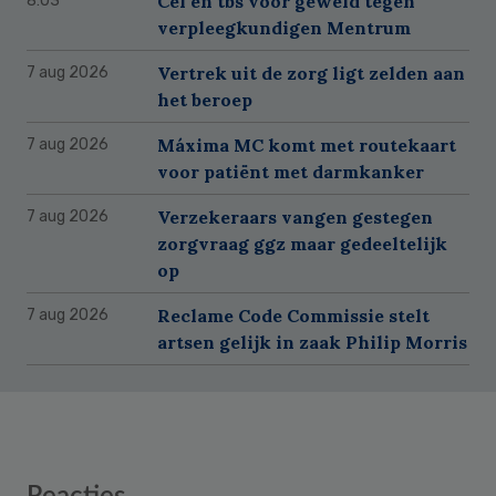
Cel en tbs voor geweld tegen
8:03
verpleegkundigen Mentrum
Vertrek uit de zorg ligt zelden aan
7 aug 2026
het beroep
Máxima MC komt met routekaart
7 aug 2026
voor patiënt met darmkanker
Verzekeraars vangen gestegen
7 aug 2026
zorgvraag ggz maar gedeeltelijk
op
Reclame Code Commissie stelt
7 aug 2026
artsen gelijk in zaak Philip Morris
Reader