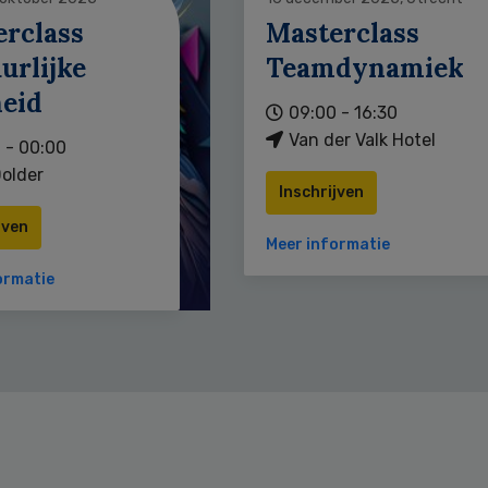
erclass
Masterclass
urlijke
Teamdynamiek
heid
09:00 - 16:30
Van der Valk Hotel
 - 00:00
older
Inschrijven
jven
Meer informatie
ormatie