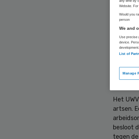
any time by c
Website. For 
Would you rat
person
We and ou
Use precise g
device. Pers
De Inspe
development
List of Part
tuchtcol
Jos G. Z
om miljoe
Manage P
Telegraaf
Het UWV 
artsen. E
arbeidso
besloot d
tegen de