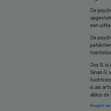
De psych
opgestel
een uitke
De psychi
patiënte
mantelzo
Jos G. is
Sinan G. 
tuchtrech
is als ar
aldus de
Reageer op d