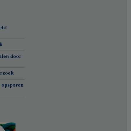
cht
b
alen door
erzoek
n opsporen