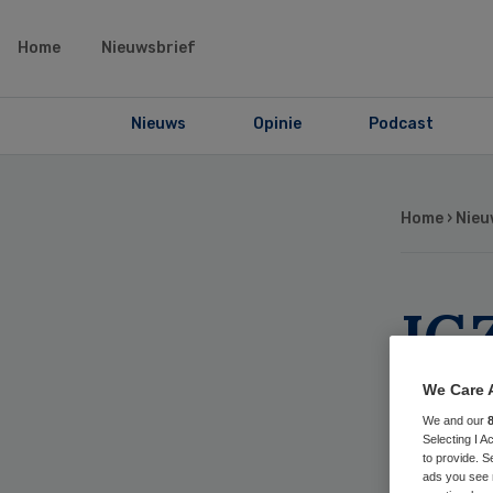
Home
Nieuwsbrief
Nieuws
Opinie
Podcast
Home
›
Nieu
IG
te
We Care 
We and our
ps
Selecting I 
to provide. S
ads you see 