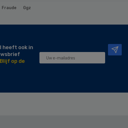
Fraude
Ggz
l heeft ook in
uwsbrief
Blijf op de