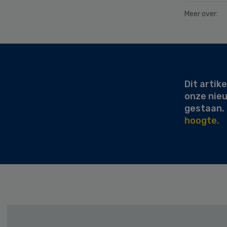
Meer over:
Secondary
Sidebar
Dit artike
onze nie
gestaan.
hoogte.