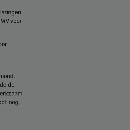
laringen
UWV voor
oor
lmond.
lde de
 werkzaam
opt nog,