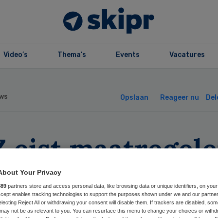
Video’s
Thema’s
Events
Vacatures
ws
Opslaan
Reageer nu
Del
Z eist maatregel
gen frauderende
About Your Privacy
889
partners store and access personal data, like browsing data or unique identifiers, on your
ychiaters
Accept enables tracking technologies to support the purposes shown under we and our partne
electing Reject All or withdrawing your consent will disable them. If trackers are disabled, so
may not be as relevant to you. You can resurface this menu to change your choices or withd