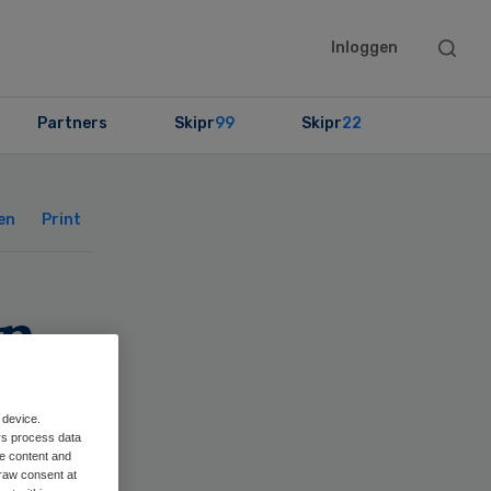
Searc
Inloggen
this
websit
Partners
Skipr
99
Skipr
22
Primary
Sidebar
en
Print
en
 device.
rs process data
me content and
raw consent at