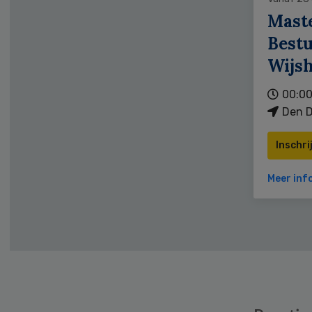
Mast
Bestu
Wijs
00:00
Den D
Inschri
Meer inf