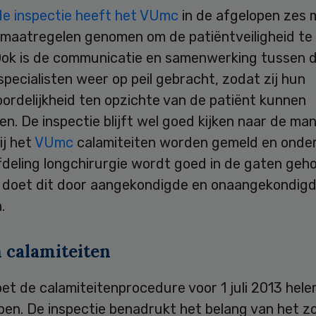
de inspectie heeft het VUmc
in de afgelopen zes
e maatregelen genomen om de patiëntveiligheid te
Ook is de communicatie en samenwerking tussen 
pecialisten weer op peil gebracht, zodat zij hun
ordelijkheid ten opzichte van de patiënt kunnen
. De inspectie blijft wel goed kijken naar de man
ij het
VUmc
calamiteiten worden gemeld en onde
fdeling longchirurgie wordt goed in de gaten geh
e doet dit door aangekondigde en onaangekondig
.
 calamiteiten
t de calamiteitenprocedure voor 1 juli 2013 hele
ben. De inspectie benadrukt het belang van het z