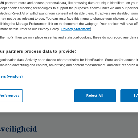
Skipr Redactie
4 maart 2013
,
10:30
38 keer gelezen
889
partners store and access personal data, like browsing data or unique identifiers, on your
Accept enables tracking technologies to support the purposes shown under we and our partne
electing Reject All or withdrawing your consent will disable them. If trackers are disabled, so
may not be as relevant to you. You can resurface this menu to change your choices or withd
licking the Manage Preferences link on the bottom of the webpage. Your choices will have eff
ctie voor de Gezondheidszorg (IGZ) heeft het ver
more details, refer to our Privacy Policy.
Privacy Statement
 op het VU medisch centrum met ingang van 4 ma
her not? Then we only place essential and statistical cookies, these do not record any data
n. Dat heeft de inspectie maandag bekendgemaa
r partners process data to provide:
eolocation data. Actively scan device characteristics for identification. Store and/or access 
nhuis stond sinds vorig jaar zomer onder versche
onalised advertising and content, advertising and content measurement, audience research 
.
van de Inspectie voor de Gezondheidszorg (IGZ).
ners (vendors)
ng waren conflicten tussen artsen en leidinggeve
ive care en andere afdelingen, die ontaardden in
references
Reject All
I 
ijd. Mogelijk is daardoor zelfs een patiënt op de 
leden.
veiligheid