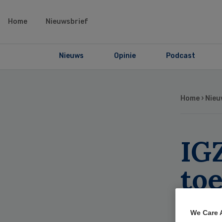
Home
Nieuwsbrief
Nieuws
Opinie
Podcast
Home
›
Nieu
IGZ
to
We Care 