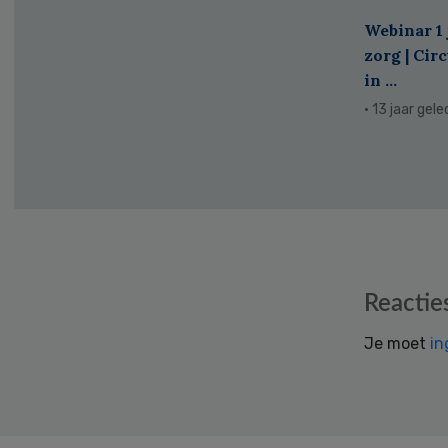
Webinar 1 
zorg | Cir
in ...
· 13 jaar gel
Reader
Reactie
Interactions
Je moet
in