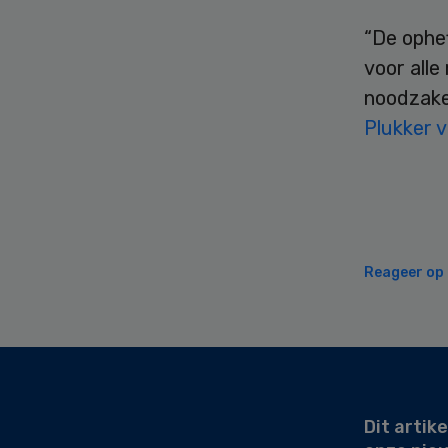
“De ophef
voor all
noodzakel
Plukker 
Reageer op d
Secondary
Sidebar
Dit artike