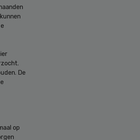
 maanden
 kunnen
de
ier
rzocht.
ouden. De
de
maal op
orgen