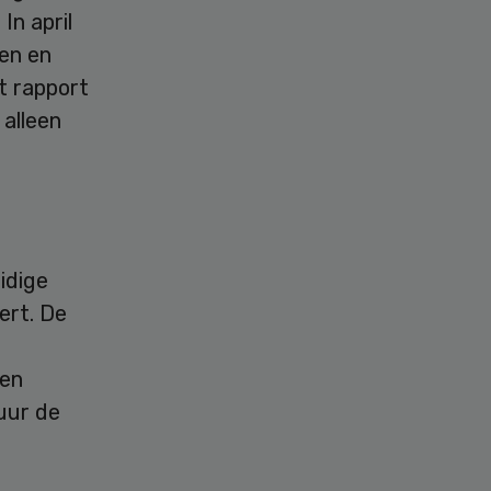
In april
en en
t rapport
 alleen
idige
ert. De
 en
uur de