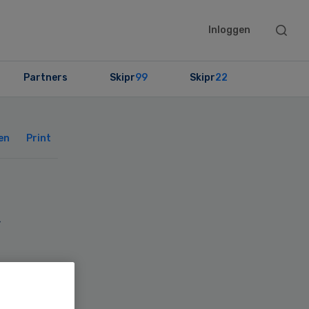
Searc
Inloggen
this
websit
Partners
Skipr
99
Skipr
22
Primary
Sidebar
en
Print