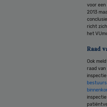
voor een 
2013 maa
conclusi
richt zic
het VUmc 
Raad v
Ook meldt
raad van
inspecti
bestuurs
binnenkor
inspectie
patiëntve