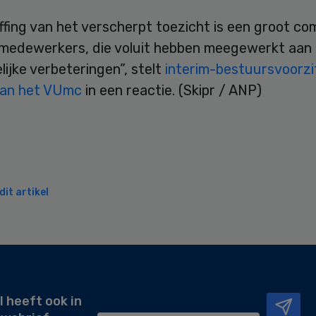
fing van het verscherpt toezicht is een groot co
e medewerkers, die voluit hebben meegewerkt aan
ijke verbeteringen”, stelt
interim-bestuursvoorzi
van het VUmc
in een reactie. (Skipr / ANP)
it artikel
l heeft ook in