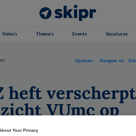
Video’s
Thema’s
Events
Vacatures
ws
Opslaan
Reageer nu
Del
 heft verscherpt
ezicht VUmc op
About Your Privacy