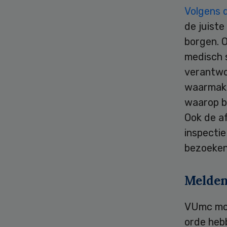
Volgens 
de juist
borgen. 
medisch s
verantwo
waarmaken
waarop b
Ook de a
inspecti
bezoeken
Melden
VUmc moe
orde heb