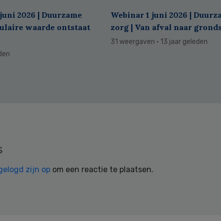
juni 2026 | Duurzame
Webinar 1 juni 2026 | Duur
culaire waarde ontstaat
zorg | Van afval naar grond
31 weergaven
· 13 jaar geleden
eden
s
gelogd zijn op
om een reactie te plaatsen.