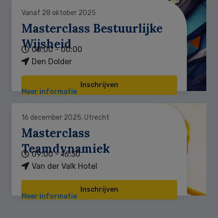
Vanaf 28 oktober 2025
Masterclass Bestuurlijke
Wijsheid
00:00 - 00:00
Den Dolder
Inschrijven
Meer informatie
16 december 2025, Utrecht
Masterclass
Teamdynamiek
09:00 - 16:30
Van der Valk Hotel
Inschrijven
Meer informatie