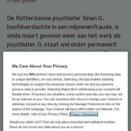
61 keer gelezen
De Rotterdamse psychiater Sinan G.,
hoofdverdachte in een miljoenenfraude, is
sinds maart gewoon weer aan het werk als
psychiater. G. staat wel onder permanent
toezicht van een andere psychiater. De
inspectie zegt geen reden te hebben voor
We Care About Your Privacy
een tuchtzaak. Dat meldt de Volkskrant.
We and our
889
partners store and access personal data, like browsing data
or unique identifiers, on your device. Selecting I Accept enables tracking
Volgens justitie stelde G. samen met collega
technologies to support the purposes shown under we and our partners
process data to provide. Selecting Reject All or withdrawing your consent will
Jos G. jarenlang
valse diagnoses
en zou hij
disable them. If trackers are disabled, some content and ads you see may not
be as relevant to you. You can resurface this menu to change your choices or
vervolgens uitkeringsgeld hebben geïnd.
withdraw consent at any time by clicking the Manage Preferences link on the
bottom of the webpage. Your choices will have effect within our Website. For
Mogelijk zijn er met de kwestie 1600
more details, refer to our Privacy Policy.
Privacy Statement
cliënten en tientallen miljoenen euro
Would you rather not? Then we only place essential and statistical cookies,
these do not record any data about you as a person
gemoeid. De inspectie die hem eerder op