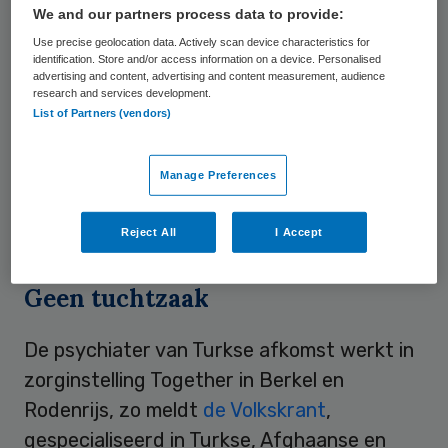
We and our partners process data to provide:
non-actief zette, zegt niet bij machte te
Use precise geolocation data. Actively scan device characteristics for
zijn hem te stoppen. G. zelf ontkent in de
identification. Store and/or access information on a device. Personalised
advertising and content, advertising and content measurement, audience
Volkskrant alle beschuldigingen. Hij werd
research and services development.
begin 2011 opgepakt en zat tot juli van dat
List of Partners (vendors)
jaar in voorarrest. G. zei destijds tegen de
rechter dat hij zich als psychiater uit zou
Manage Preferences
schrijven. Inmiddels staat hij echter weer in
het BIG-register.
Reject All
I Accept
Geen tuchtzaak
De psychiater van Turkse afkomst werkt in
zorginstelling Together in Berkel en
Rodenrijs, zo meldt
de Volkskrant
,
gespecialiseerd in Turkse, Afghaanse en