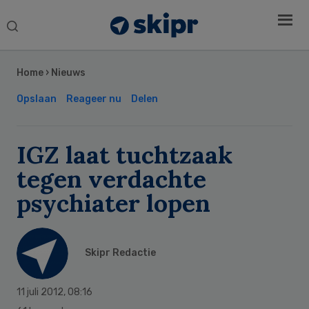
Search
this
Secondary
website
Sidebar
Home
›
Nieuws
Opslaan
Reageer nu
Delen
IGZ laat tuchtzaak
tegen verdachte
psychiater lopen
Skipr Redactie
11 juli 2012
,
08:16