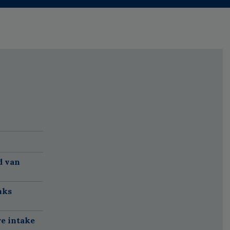
d van
nks
re intake