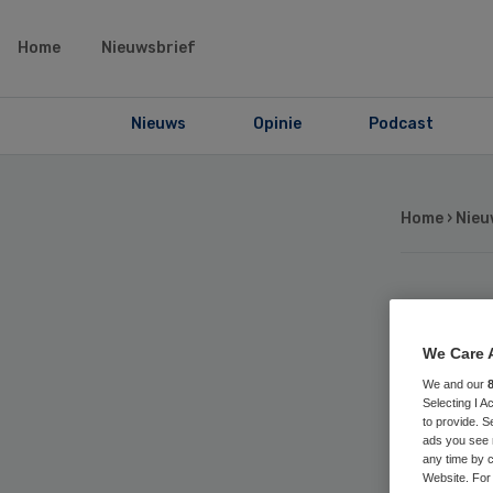
Home
Nieuwsbrief
Nieuws
Opinie
Podcast
Home
›
Nieu
IG
We Care 
vol
We and our
Selecting I 
to provide. S
ads you see 
any time by c
Website. For 