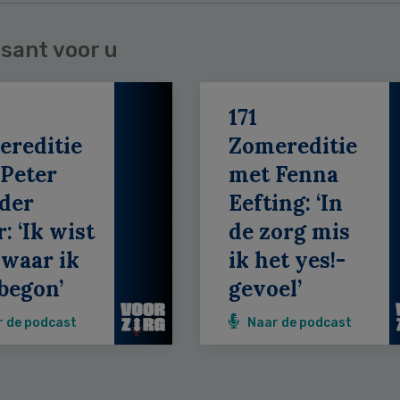
sant voor u
171
ereditie
Zomereditie
Peter
met Fenna
der
Eefting: ‘In
: ‘Ik wist
de zorg mis
 waar ik
ik het yes!-
begon’
gevoel’
r de podcast
Naar de podcast