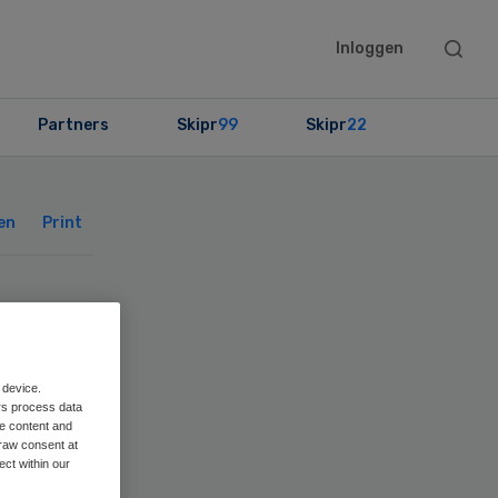
Searc
Inloggen
this
websit
Partners
Skipr
99
Skipr
22
Primary
Sidebar
en
Print
ons
ing
 device.
rs process data
me content and
raw consent at
ect within our