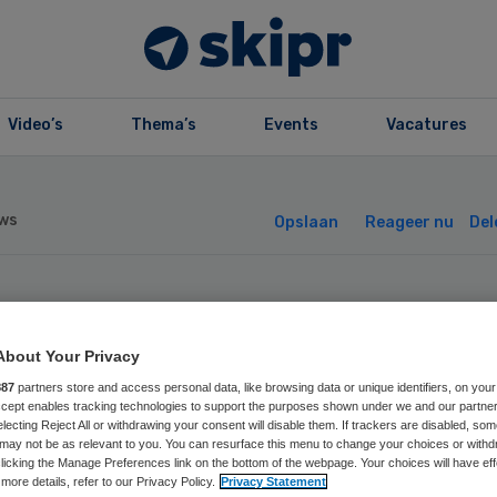
Video’s
Thema’s
Events
Vacatures
ws
Opslaan
Reageer nu
Del
Z: Senioren Resp
About Your Privacy
doet aan aanwijz
887
partners store and access personal data, like browsing data or unique identifiers, on your
Accept enables tracking technologies to support the purposes shown under we and our partne
electing Reject All or withdrawing your consent will disable them. If trackers are disabled, so
may not be as relevant to you. You can resurface this menu to change your choices or withd
licking the Manage Preferences link on the bottom of the webpage. Your choices will have eff
more details, refer to our Privacy Policy.
Privacy Statement