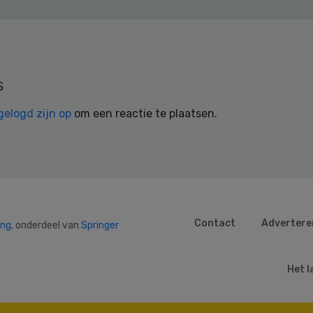
s
gelogd zijn op
om een reactie te plaatsen.
Contact
Advertere
ing
, onderdeel van
Springer
Het l