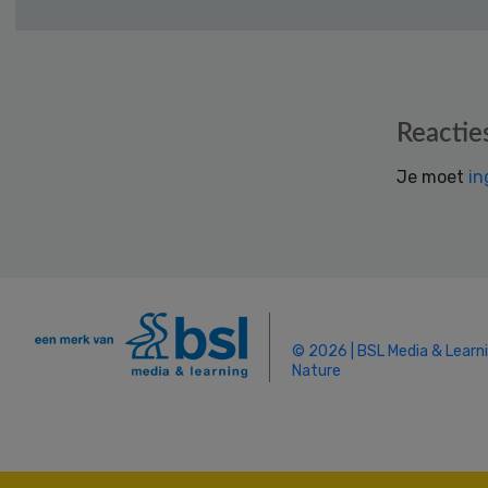
Reader
Reactie
Interactions
Je moet
in
© 2026 | BSL Media & Learn
Nature