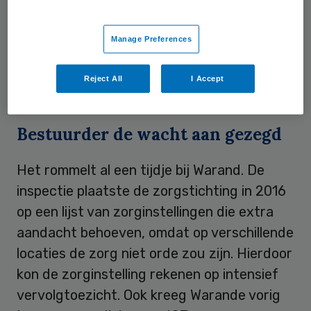
inspectie. Warande kwam eerder in
opspraak, doordat ook op het terrein van de
Manage Preferences
medicatie niet werd voldaan aan alle
veiligheidseisen. Dat is inmiddels wel op
Reject All
I Accept
orde.
Bestuurder de wacht aan gezegd
Het rommelt al een tijdje bij Warand. De
inspectie plaatste de zorgstichting in 2016
op een lijst van zorginstellingen die extra
aandacht behoeven, omdat op verschillende
locaties de zorg niet orde zou zijn. Hierdoor
kon de zorginstelling rekenen op intensief
vervolgtoezicht. Ook kreeg Warande vorig