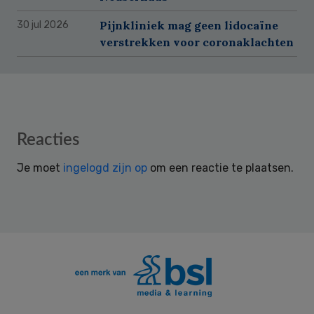
Pijnkliniek mag geen lidocaïne
30 jul 2026
verstrekken voor coronaklachten
Reader
Reacties
Interactions
Je moet
ingelogd zijn op
om een reactie te plaatsen.