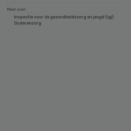
Meer over:
Inspectie voor de gezondheidszorg en jeugd (igj)
Ouderenzorg
Primary
Sidebar