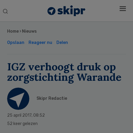
Search
this
Secondary
website
Sidebar
Home
›
Nieuws
Opslaan
Reageer nu
Delen
IGZ verhoogt druk op
zorgstichting Warande
Skipr Redactie
25 april 2017
,
08:52
52 keer gelezen