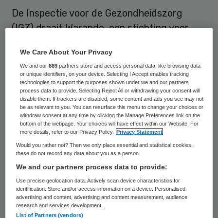
De Inspectie voor de Gezondheidszorg
(IGZ) draait Warande, een stichting voor
zorg aan senioren, verder de
We Care About Your Privacy
duimschroeven aan. Warande moet zo snel
We and our
889
partners store and access personal data, like browsing data
mogelijk regelen dat er van alle bewoners in
or unique identifiers, on your device. Selecting I Accept enables tracking
technologies to support the purposes shown under we and our partners
de diverse vestigingen een goed en actueel
process data to provide. Selecting Reject All or withdrawing your consent will
cliëntdossier is.
disable them. If trackers are disabled, some content and ads you see may not
be as relevant to you. You can resurface this menu to change your choices or
withdraw consent at any time by clicking the Manage Preferences link on the
Heeft Warande dit niet binnen zes weken
bottom of the webpage. Your choices will have effect within our Website. For
more details, refer to our Privacy Policy.
Privacy Statement
voor elkaar, dan moet de stichting een
Would you rather not? Then we only place essential and statistical cookies,
dwangsom van 1000 euro per week betalen
these do not record any data about you as a person
We and our partners process data to provide:
dat de dossiers nog langer uitblijven.
Use precise geolocation data. Actively scan device characteristics for
identification. Store and/or access information on a device. Personalised
Goede dossiers zijn noodzakelijk om
advertising and content, advertising and content measurement, audience
iedereen passende zorg te bieden, aldus de
research and services development.
List of Partners (vendors)