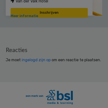
Van der Valk Hotel
Inschrijven
Meer informatie
Reader
Reacties
Interactions
Je moet
ingelogd zijn op
om een reactie te plaatsen.