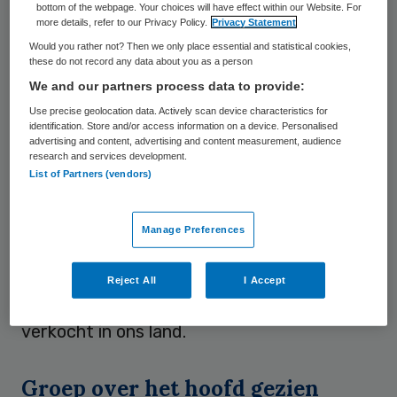
bottom of the webpage. Your choices will have effect within our Website. For
implantaten eventueel te laten verwijderen.
more details, refer to our Privacy Policy.
Privacy Statement
De inspectie komt in actie na een onderzoek
Would you rather not? Then we only place essential and statistical cookies,
these do not record any data about you as a person
van het
tv-programma Zembla
. Een
We and our partners process data to provide:
woordvoerster van de inspectie heeft dat
Use precise geolocation data. Actively scan device characteristics for
bevestigd.
identification. Store and/or access information on a device. Personalised
advertising and content, advertising and content measurement, audience
research and services development.
Aanvankelijk waarschuwde de inspectie
List of Partners (vendors)
alleen vrouwen die een implantaat vanaf
2001 hadden gekregen. Het VARA-
Manage Preferences
programma, dat vrijdag wordt uitgezonden,
achterhaalde echter dat de
ondeugdelijke
Reject All
I Accept
borstimplantaten
al sinds 1998 worden
verkocht in ons land.
Groep over het hoofd gezien