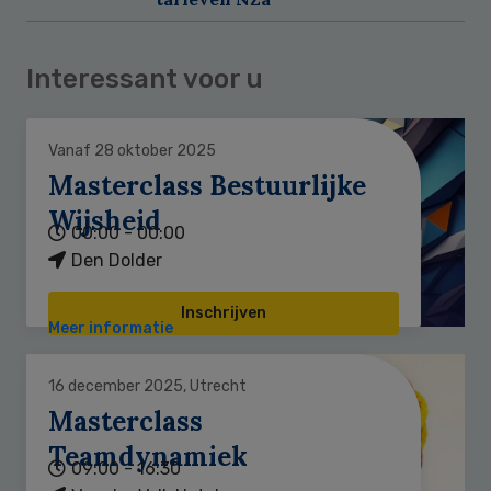
Interessant voor u
Vanaf 28 oktober 2025
Masterclass Bestuurlijke
Wijsheid
00:00 - 00:00
Den Dolder
Inschrijven
Meer informatie
16 december 2025, Utrecht
Masterclass
Teamdynamiek
09:00 - 16:30