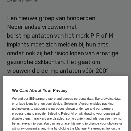
48 keer gelezen
Een nieuwe groep van honderden
Nederlandse vrouwen met
borstimplantaten van het merk PIP of M-
implants moet zich melden bij hun arts,
omdat ook zij het risico lopen van ernstige
gezondheidsklachten. Het gaat om
vrouwen die de implantaten vóór 2001
hebben gekregen.
We Care About Your Privacy
De Inspectie voor de Gezondheidszorg
We and our
889
partners store and access personal data, like browsing data
(IGZ) vraagt de ziekenhuizen en
or unique identifiers, on your device. Selecting I Accept enables tracking
technologies to support the purposes shown under we and our partners
privéklinieken waar de betrokken vrouwen
process data to provide. Selecting Reject All or withdrawing your consent will
disable them. If trackers are disabled, some content and ads you see may not
zijn behandeld, hen op te roepen voor
be as relevant to you. You can resurface this menu to change your choices or
controle en in overleg met de arts de
withdraw consent at any time by clicking the Manage Preferences link on the