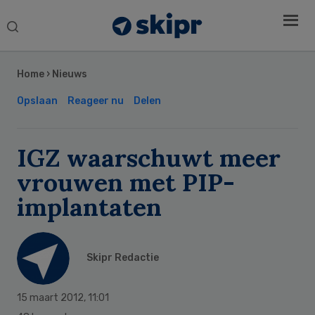
Search
this
Secondary
website
Sidebar
Home
›
Nieuws
Opslaan
Reageer nu
Delen
IGZ waarschuwt meer
vrouwen met PIP-
implantaten
Skipr Redactie
15 maart 2012
,
11:01