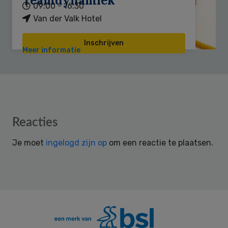
Teamdynamiek
09:00 - 16:30
Van der Valk Hotel
Inschrijven
Meer informatie
Reader
Reacties
Interactions
Je moet
ingelogd zijn op
om een reactie te plaatsen.