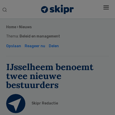
Search
this
Secondary
website
Sidebar
Home
›
Nieuws
Thema:
Beleid en management
Opslaan
Reageer nu
Delen
IJsselheem benoemt
twee nieuwe
bestuurders
Skipr Redactie