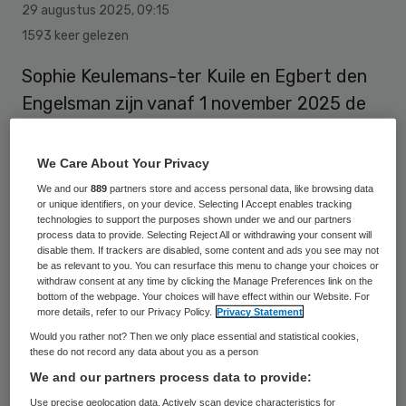
29 augustus 2025
,
09:15
1593 keer gelezen
Sophie Keulemans-ter Kuile en Egbert den
Engelsman zijn vanaf 1 november 2025 de
twee nieuwe bestuurders van IJsselheem.
We Care About Your Privacy
We and our
889
partners store and access personal data, like browsing data
Zij volgen José van Vliet-Eppinga op, die de
or unique identifiers, on your device. Selecting I Accept enables tracking
organisatie het afgelopen half jaar als ad
technologies to support the purposes shown under we and our partners
process data to provide. Selecting Reject All or withdrawing your consent will
interim bestuurder heeft ondersteund bij
disable them. If trackers are disabled, some content and ads you see may not
be as relevant to you. You can resurface this menu to change your choices or
de overgang naar een nieuwe raad van
withdraw consent at any time by clicking the Manage Preferences link on the
bottom of the webpage. Your choices will have effect within our Website. For
bestuur.
more details, refer to our Privacy Policy.
Privacy Statement
Would you rather not? Then we only place essential and statistical cookies,
these do not record any data about you as a person
Sophie Keulemans – ter Kuile
We and our partners process data to provide:
Use precise geolocation data. Actively scan device characteristics for