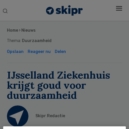
Search
this
Secondary
website
Sidebar
Home
›
Nieuws
Thema:
Duurzaamheid
Opslaan
Reageer nu
Delen
IJsselland Ziekenhuis
krijgt goud voor
duurzaamheid
Skipr Redactie