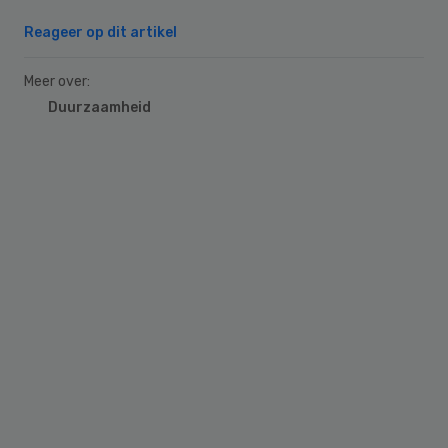
Reageer op dit artikel
Meer over:
Duurzaamheid
Primary
Sidebar