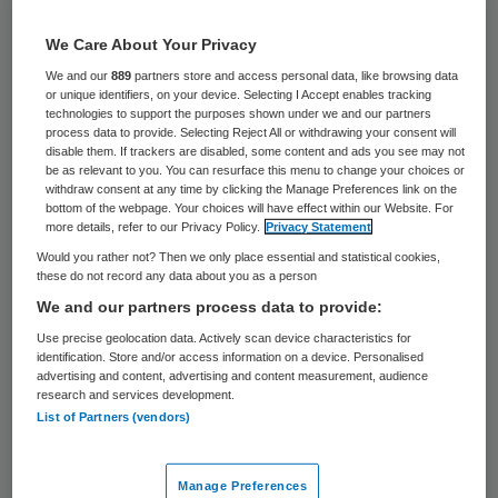
9 mei 2025
,
10:30
704 keer gelezen
We Care About Your Privacy
We and our
889
partners store and access personal data, like browsing data
IJsselland Ziekenhuis heeft het gouden
or unique identifiers, on your device. Selecting I Accept enables tracking
technologies to support the purposes shown under we and our partners
certificaat van de Milieuthermometer Zorg
process data to provide. Selecting Reject All or withdrawing your consent will
disable them. If trackers are disabled, some content and ads you see may not
behaald.
be as relevant to you. You can resurface this menu to change your choices or
withdraw consent at any time by clicking the Manage Preferences link on the
bottom of the webpage. Your choices will have effect within our Website. For
more details, refer to our Privacy Policy.
Privacy Statement
De Milieuthermometer Zorg is een landelijk
Would you rather not? Then we only place essential and statistical cookies,
erkend keurmerk voor duurzame
these do not record any data about you as a person
bedrijfsvoering in de zorg.
We and our partners process data to provide:
Use precise geolocation data. Actively scan device characteristics for
De gouden status betekent dat IJsselland
identification. Store and/or access information on a device. Personalised
advertising and content, advertising and content measurement, audience
Ziekenhuis binnen de verschillende
research and services development.
List of Partners (vendors)
aspecten van het eisenschema – van
energieverbruik tot afvalscheiding, van
Manage Preferences
reiniging tot voeding – structurele en