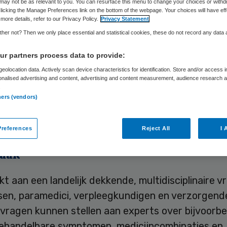
may not be as relevant to you. You can resurface this menu to change your choices or withd
licking the Manage Preferences link on the bottom of the webpage. Your choices will have eff
more details, refer to our Privacy Policy.
Privacy Statement
Skipr Redactie
14 maart 2012
,
11:02
32 keer gelezen
her not? Then we only place essential and statistical cookies, these do not record any data
r partners process data to provide:
eolocation data. Actively scan device characteristics for identification. Store and/or access 
egraal Kankercentrum Nederland) is door het mini
onalised advertising and content, advertising and content measurement, audience research 
.
angewezen als landelijk expertise centrum pallia
ners (vendors)
 genezing niet meer mogelijk is, staan kwaliteit va
voorop.
references
Reject All
I 
aak
t aan een landelijk dekkende, multidisciplinaire 
sen, paramedici, verpleegkundigen en verzorgend
vragen kunnen stellen aan experts over bijvoorbe
 behandelbare symptomen, medicijncombinaties en