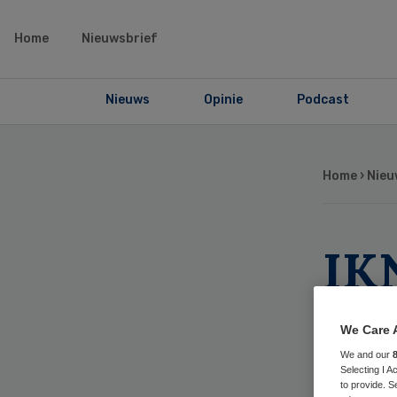
Home
Nieuwsbrief
Nieuws
Opinie
Podcast
Home
›
Nieu
IK
ex
We Care 
pal
We and our
Selecting I 
to provide. S