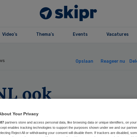
Video’s
Thema’s
Events
Vacatures
ws
Opslaan
Reageer nu
Del
NL ook
pertisecentrum
About Your Privacy
liatieve zorg
887
partners store and access personal data, like browsing data or unique identifiers, on your
Accept enables tracking technologies to support the purposes shown under we and our partne
electing Reject All or withdrawing your consent will disable them. If trackers are disabled, so