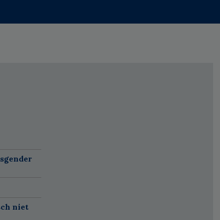
nsgender
sch niet