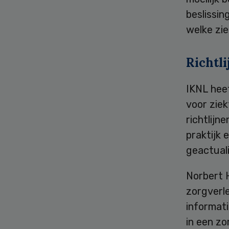
beslissin
welke zie
Richtli
IKNL hee
voor zie
richtlijn
praktijk 
geactual
Norbert 
zorgverl
informati
in een zo