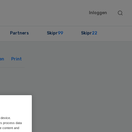
Searc
Inloggen
this
websit
Partners
Skipr
99
Skipr
22
Primary
Sidebar
en
Print
 device.
rs process data
me content and