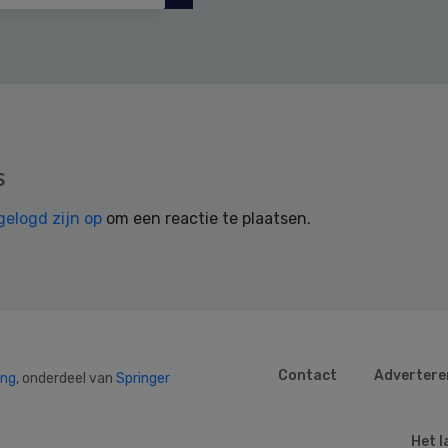
s
gelogd zijn op
om een reactie te plaatsen.
Contact
Advertere
ing
, onderdeel van
Springer
Het l