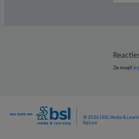
Reader
Reactie
Interactions
Je moet
in
© 2026 | BSL Media & Learn
Nature