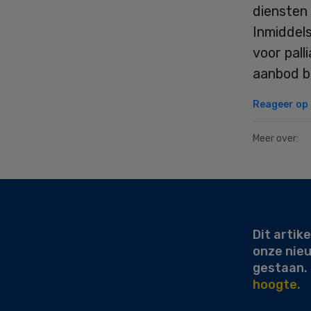
diensten 
Inmiddels
voor pall
aanbod br
Reageer op d
Meer over:
Secondary
Sidebar
Dit artike
onze nie
gestaan.
hoogte.