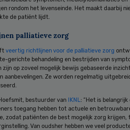
gen rondom het levenseinde. Het maakt daarbij nie
kte de patiënt lijdt.
jnen palliatieve zorg
ft
veertig richtlijnen voor de palliatieve zorg
ontwi
kte-gerichte behandeling en bestrijden van sympt
en zijn op zoveel mogelijk bewijs gebaseerde inzich
en aanbevelingen. Ze worden regelmatig uitgebrei
iseerd.
Hoefsmit, bestuurder van
IKNL
: “Het is belangrijk
eners toegang hebben tot actuele en betrouwbar
e, zodat patiënten de best mogelijk zorg krijgen, 
rginstelling. Van oudsher hebben we veel product