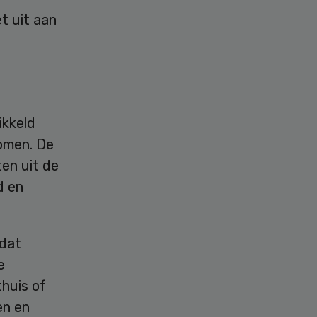
t uit aan
kkeld
omen. De
ten uit de
d en
 dat
e
thuis of
en en