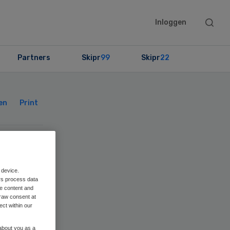
Searc
Inloggen
this
websit
Partners
Skipr
99
Skipr
22
Primary
Sidebar
en
Print
ten
 device.
rs process data
me content and
raw consent at
ect within our
 about you as a