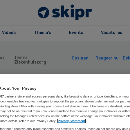
Video’s
Thema’s
Events
Vacatures
ws
Thema:
Opslaan
Reageer nu
Del
Ziekenhuiszorg
depender: Patiën
About Your Privacy
887
partners store and access personal data, like browsing data or unique identifiers, on your
chten langer op
Accept enables tracking technologies to support the purposes shown under we and our partne
electing Reject All or withdrawing your consent will disable them. If trackers are disabled, so
may not be as relevant to you. You can resurface this menu to change your choices or withd
licking the Manage Preferences link on the bottom of the webpage. Your choices will have eff
spraak met
more details, refer to our Privacy Policy.
Privacy Statement
her not? Then we only place essential and statistical cookies, these do not record any data