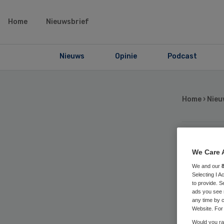
Home
Nieuwsbrief
Nieuws
Opinie
Podcast
Home
›
Nieu
In
We Care 
We and our
wa
Selecting I 
to provide. S
ads you see 
any time by c
af
Website. For 
Would you rat