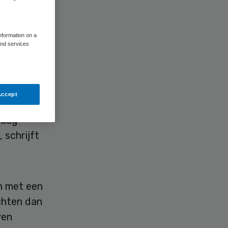
information on a
and services
n
Accept
lopen met
maag-
 schrijft
n met een
chten dan
ven