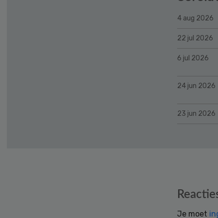
4 aug 2026
22 jul 2026
6 jul 2026
24 jun 2026
23 jun 2026
Reader
Reactie
Interactions
Je moet
in