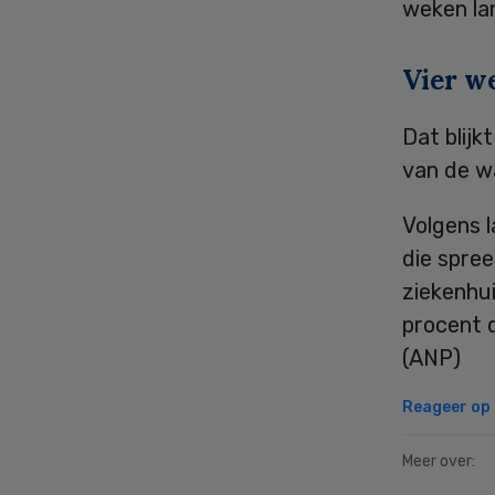
weken la
Vier w
Dat blijk
van de w
Volgens l
die spree
ziekenhui
procent d
(ANP)
Reageer op d
Meer over: