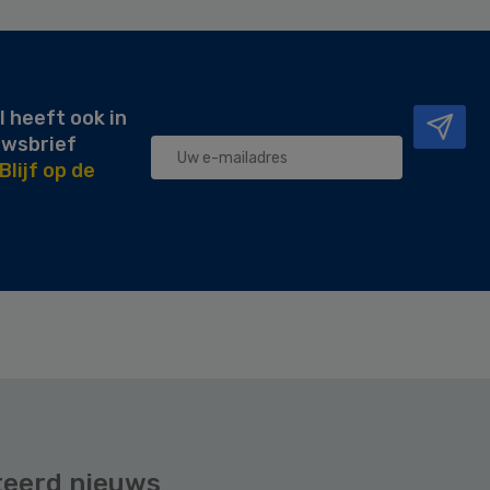
l heeft ook in
uwsbrief
Blijf op de
teerd nieuws