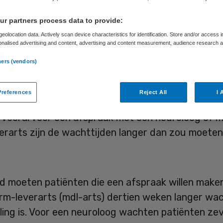
cialist
r partners process data to provide:
eolocation data. Actively scan device characteristics for identification. Store and/or access 
onalised advertising and content, advertising and content measurement, audience research 
.
ners (vendors)
Skipr Redactie
30 december 2024
,
08:46
797 keer geleze
references
Reject All
I 
 tekort aan artsen moeten patiënten langer door
. Vooral voor een afspraak met een neuroloog of 
rarts zijn de wachttijden langer dan zou moeten,
d moeten patiënten die een afspraak willen make
m-leverarts (mdl-arts) dertien weken langer wa
ling is. Voor een neuroloog wachten patiënten ze