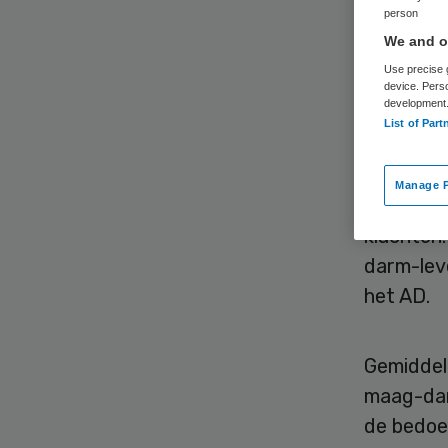
spe
person
We and ou
Use precise g
device. Pers
development
List of Part
Manage P
Door een
klachten
darm-leve
het AD.
Gemiddel
maag-dar
de bedoe