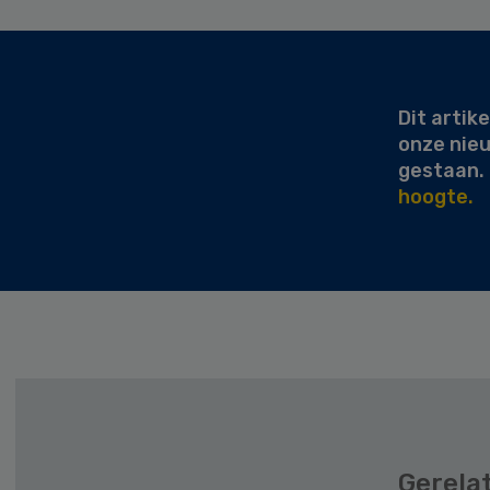
Secondary
Sidebar
Dit artike
onze nie
gestaan.
hoogte.
Gerela