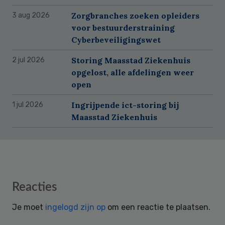
Zorgbranches zoeken opleiders
3 aug 2026
voor bestuurderstraining
Cyberbeveiligingswet
Storing Maasstad Ziekenhuis
2 jul 2026
opgelost, alle afdelingen weer
open
Ingrijpende ict-storing bij
1 jul 2026
Maasstad Ziekenhuis
Reader
Reacties
Interactions
Je moet
ingelogd zijn op
om een reactie te plaatsen.