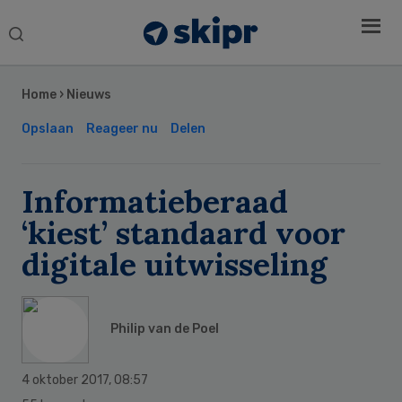
Search
this
Secondary
website
Sidebar
Home
›
Nieuws
Opslaan
Reageer nu
Delen
Informatieberaad
‘kiest’ standaard voor
digitale uitwisseling
Philip van de Poel
4 oktober 2017
,
08:57