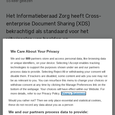
55 keer gelezen
Het Informatieberaad Zorg heeft Cross-
enterprise Document Sharing (XDS)
bekrachtigd als standaard voor het
uitwisselen van beelden en
patiëntinformatie tussen ziekenhuizen. Een
We Care About Your Privacy
gedeelde standaard moet de digitale
We and our
889
partners store and access personal data, like browsing data
informatieoverdracht in de zorg
or unique identifiers, on your device. Selecting I Accept enables tracking
technologies to support the purposes shown under we and our partners
eenvoudiger, veiliger en sneller maken.
process data to provide. Selecting Reject All or withdrawing your consent will
disable them. If trackers are disabled, some content and ads you see may not
be as relevant to you. You can resurface this menu to change your choices or
XDS is een
blauwdruk voor een
withdraw consent at any time by clicking the Manage Preferences link on the
gestandaardiseerde infrastructuur
.
bottom of the webpage. Your choices will have effect within our Website. For
more details, refer to our Privacy Policy.
Privacy Statement
Daardoor kunnen binnen XDS veel
Would you rather not? Then we only place essential and statistical cookies,
bestandsformaten uitwisselen zoals PDF,
these do not record any data about you as a person
We and our partners process data to provide:
Word, JPG, HL7-CDA en DICOM. Momenteel