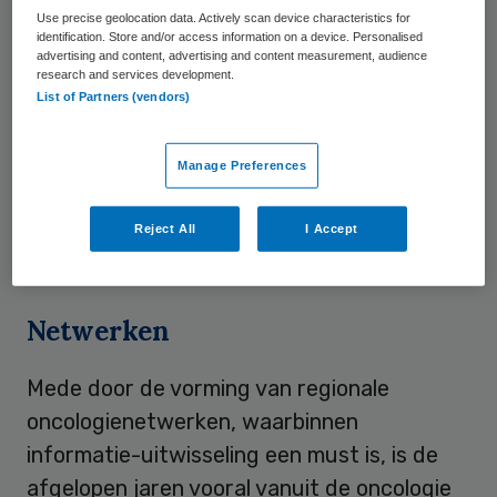
Use precise geolocation data. Actively scan device characteristics for
wordt XDS vooral gebruikt voor digitale
identification. Store and/or access information on a device. Personalised
beelduitwisseling, maar in principe kan elk
advertising and content, advertising and content measurement, audience
research and services development.
type bestand worden uitgewisseld, zoals
List of Partners (vendors)
bijvoorbeeld ontslagbrieven, lab-uitslagen,
verslagen of beelden van aanvullende
Manage Preferences
onderzoeken. Zodoende kunnen alle
betrokken zorgverleners tijdig, volledig,
Reject All
I Accept
veilig en uniform geïnformeerd worden.
Netwerken
Mede door de vorming van regionale
oncologienetwerken, waarbinnen
informatie-uitwisseling een must is, is de
afgelopen jaren vooral vanuit de oncologie