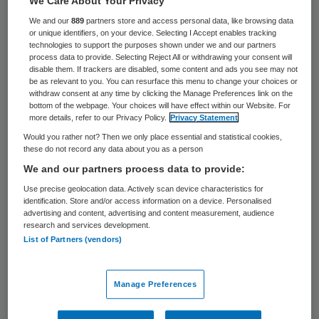
We Care About Your Privacy
Inforsa opent op 1 februari een gesloten
We and our
889
partners store and access personal data, like browsing data
or unique identifiers, on your device. Selecting I Accept enables tracking
kliniek in Amsterdam voor mensen met
technologies to support the purposes shown under we and our partners
process data to provide. Selecting Reject All or withdrawing your consent will
zware psychiatrische stoornissen. In de
disable them. If trackers are disabled, some content and ads you see may not
reguliere ggz kunnen deze patiënten niet
be as relevant to you. You can resurface this menu to change your choices or
withdraw consent at any time by clicking the Manage Preferences link on the
verder geholpen worden. De nieuwe kliniek
bottom of the webpage. Your choices will have effect within our Website. For
more details, refer to our Privacy Policy.
Privacy Statement
biedt deze patiënten Langdurige en
Would you rather not? Then we only place essential and statistical cookies,
Intensieve Zorg.
these do not record any data about you as a person
We and our partners process data to provide:
Inforsa
Use precise geolocation data. Actively scan device characteristics for
identification. Store and/or access information on a device. Personalised
advertising and content, advertising and content measurement, audience
research and services development.
Inforsa
biedt behandeling, begeleiding en
List of Partners (vendors)
reclasseringsprogramma’s voor
volwassenen met complexe meervoudige
Manage Preferences
problemen op psychiatrisch en forensisch
gebied.