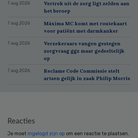
Vertrek uit de zorg ligt zelden aan
7 aug 2026
het beroep
Máxima MC komt met routekaart
7 aug 2026
voor patiënt met darmkanker
Verzekeraars vangen gestegen
7 aug 2026
zorgvraag ggz maar gedeeltelijk
op
Reclame Code Commissie stelt
7 aug 2026
artsen gelijk in zaak Philip Morris
Reader
Reacties
Interactions
Je moet
ingelogd zijn op
om een reactie te plaatsen.