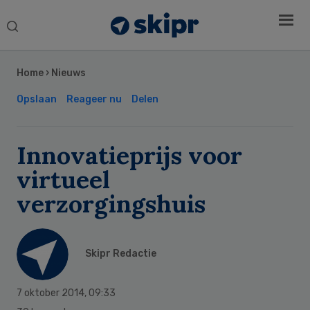
Search
this
Secondary
website
Sidebar
Home
›
Nieuws
Opslaan
Reageer nu
Delen
Innovatieprijs voor
virtueel
verzorgingshuis
Skipr Redactie
7 oktober 2014
,
09:33