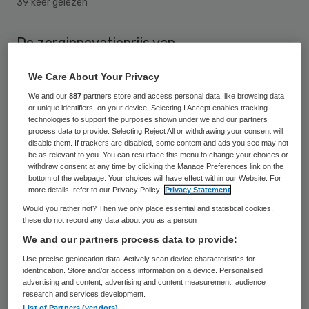
39 keer gelezen
De zorginnovatieprijs van
apothekersorganisatie KNMP gaat naar de
We Care About Your Privacy
apothekers in Salland. Zij krijgen de prijs
We and our
887
partners store and access personal data, like browsing data
voor hun aandeel in het online zorgplatform
or unique identifiers, on your device. Selecting I Accept enables tracking
technologies to support the purposes shown under we and our partners
OZOverbindzorg.nl (OZO).
process data to provide. Selecting Reject All or withdrawing your consent will
disable them. If trackers are disabled, some content and ads you see may not
be as relevant to you. You can resurface this menu to change your choices or
OZO
is een gezamenlijk initiatief van
withdraw consent at any time by clicking the Manage Preferences link on the
eerstelijnsorganisaties in Raalte om de
bottom of the webpage. Your choices will have effect within our Website. For
more details, refer to our Privacy Policy.
Privacy Statement
zorgverlening voor kwetsbare
Would you rather not? Then we only place essential and statistical cookies,
thuiswonende cliënten te verbeteren. Met
these do not record any data about you as a person
We and our partners process data to provide:
behulp van een digitaal systeem is een
Use precise geolocation data. Actively scan device characteristics for
virtueel verzorgingshuis gecreëerd waarin
identification. Store and/or access information on a device. Personalised
cliënten, mantelzorgers en zorgverleners
advertising and content, advertising and content measurement, audience
research and services development.
met elkaar kennis kunnen delen.
List of Partners (vendors)