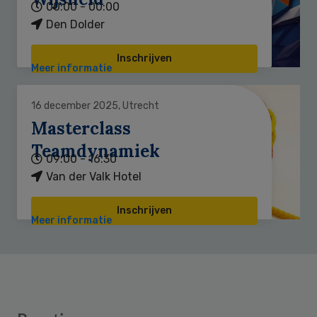
00:00 - 00:00
Den Dolder
Inschrijven
Meer informatie
16 december 2025, Utrecht
Masterclass
Teamdynamiek
09:00 - 16:30
Van der Valk Hotel
Inschrijven
Meer informatie