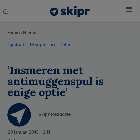
Search
this
Secondary
website
Sidebar
Home
›
Nieuws
Opslaan
Reageer nu
Delen
‘Insmeren met
antimuggenspul is
enige optie’
Skipr Redactie
28 januari 2016
,
12:11