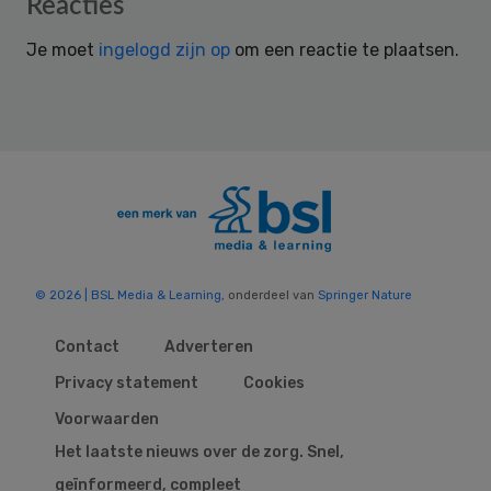
Reader
Reacties
Interactions
Je moet
ingelogd zijn op
om een reactie te plaatsen.
© 2026 | BSL Media & Learning
, onderdeel van
Springer Nature
Contact
Adverteren
Privacy statement
Cookies
Voorwaarden
Het laatste nieuws over de zorg. Snel,
geïnformeerd, compleet