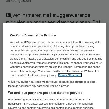
36 keer gelezen
Blijven insmeren met muggenwerende
middelen en onder een klamboe slapen. Dat
is “de enige optie” voor reizigers die deze
We Care About Your Privacy
zomer naar de Olympische Spelen in Brazilië
We and our
889
partners store and access personal data, like browsing data
gaan, zegt muggendeskundige Bart Knols
or unique identifiers, on your device. Selecting I Accept enables tracking
donderdag.
technologies to support the purposes shown under we and our partners
process data to provide. Selecting Reject All or withdrawing your consent will
disable them. If trackers are disabled, some content and ads you see may not
Hij maakt zich grote zorgen over de
be as relevant to you. You can resurface this menu to change your choices or
withdraw consent at any time by clicking the Manage Preferences link on the
uitbraak van het zikavirus. “In Brazilië is de
bottom of the webpage. Your choices will have effect within our Website. For
more details, refer to our Privacy Policy.
Privacy Statement
noodtoestand uitgeroepen. Dat doe je niet
Would you rather not? Then we only place essential and statistical cookies,
zo maar, het is daar een extreme situatie.
these do not record any data about you as a person
Mijn vrees is vrij simpel: er is geen medicijn
We and our partners process data to provide:
of vaccin tegen het virus, terwijl mensen
Use precise geolocation data. Actively scan device characteristics for
identification. Store and/or access information on a device. Personalised
daar straks in groten getale naartoe gaan”,
advertising and content, advertising and content measurement, audience