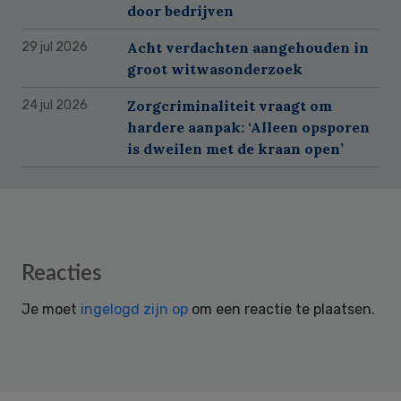
door bedrijven
Acht verdachten aangehouden in
29 jul 2026
groot witwasonderzoek
Zorgcriminaliteit vraagt om
24 jul 2026
hardere aanpak: ‘Alleen opsporen
is dweilen met de kraan open’
Reader
Reacties
Interactions
Je moet
ingelogd zijn op
om een reactie te plaatsen.