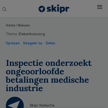
Search
this
Secondary
website
Sidebar
Home
›
Nieuws
Thema:
Ziekenhuiszorg
Opslaan
Reageer nu
Delen
Inspectie onderzoekt
ongeoorloofde
betalingen medische
industrie
Skipr Redactie