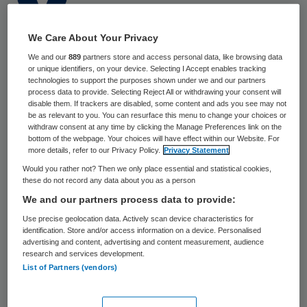
10 november 2022
,
23:33
We Care About Your Privacy
862 keer gelezen
We and our
889
partners store and access personal data, like browsing data
or unique identifiers, on your device. Selecting I Accept enables tracking
De Inspectie Gezondheidszorg en Jeugd is
technologies to support the purposes shown under we and our partners
process data to provide. Selecting Reject All or withdrawing your consent will
een onderzoek gestart naar de wijze
disable them. If trackers are disabled, some content and ads you see may not
be as relevant to you. You can resurface this menu to change your choices or
waarop ziekenhuizen toezicht houden op
withdraw consent at any time by clicking the Manage Preferences link on the
bottom of the webpage. Your choices will have effect within our Website. For
betalingen die ze krijgen van de medische
more details, refer to our Privacy Policy.
Privacy Statement
industrie. Dit gebeurt naar aanleiding van
Would you rather not? Then we only place essential and statistical cookies,
berichtgeving van de onderzoeksredactie
these do not record any data about you as a person
We and our partners process data to provide:
van NOS en Nieuwsuur over ongeoorloofde
Use precise geolocation data. Actively scan device characteristics for
betalingen aan cardiologen, schrijft de
NOS
identification. Store and/or access information on a device. Personalised
donderdag.
advertising and content, advertising and content measurement, audience
research and services development.
List of Partners (vendors)
De medische industrie sponsort