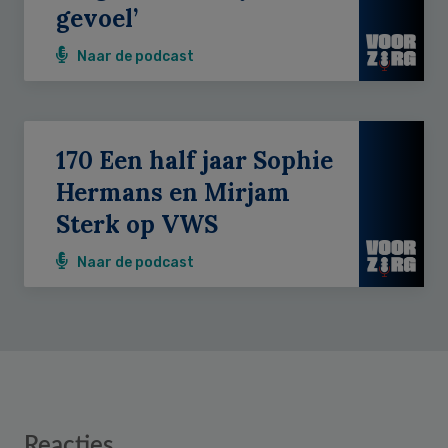
gevoel’
Naar de podcast
170 Een half jaar Sophie
Hermans en Mirjam
Sterk op VWS
Naar de podcast
Reader
Reacties