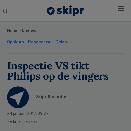
Search
this
Secondary
website
Sidebar
Home
›
Nieuws
Opslaan
Reageer nu
Delen
Inspectie VS tikt
Philips op de vingers
Skipr Redactie
24 januari 2017
,
09:27
26 keer gelezen