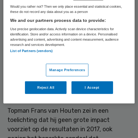
onderdeel.
Would you rather not? Then we only place essential and statistical cookies,
these do not record any data about you as a person
De FDA tikte Philips in 2011 ook al op de
We and our partners process data to provide:
vingers. Een fabriek in Cleveland waar
Use precise geolocation data. Actively scan device characteristics for
identification. Store and/or access information on a device. Personalised
medische scanners worden gemaakt, ging
advertising and content, advertising and content measurement, audience
research and services development.
daarop tijdelijk dicht. De resultaten zouden
List of Partners (vendors)
daar jaren onder lijden. Volgens een
woordvoerder verwacht Philips “geen
Manage Preferences
tweede Cleveland”, omdat sindsdien de
productieprocessen al aanzienlijk zijn
Reject All
I Accept
verbeterd.
Topman Frans van Houten zei in een
toelichting dat hij geen grote impact
voorziet op de resultaten in 2017, ook