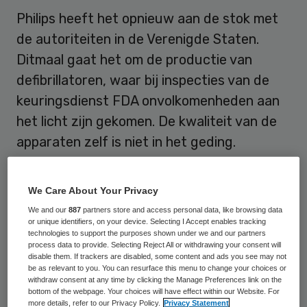
Philips heeft het opnieuw aan de stok met
de autoriteiten in de Verenigde Staten.
Ditmaal gaat het om de productie van
defibrillatoren, waar bij inspecties van de
keuringsdienst FDA onvolkomenheden aan
het licht zijn gekomen. De kwaliteit van de
apparaten zelf is niet in het geding.
Het bedrijf is in gesprek met het
We Care About Your Privacy
Amerikaanse ministerie van Justitie, dat
We and our
887
partners store and access personal data, like browsing data
optreedt namens de FDA. Hoewel die
or unique identifiers, on your device. Selecting I Accept enables tracking
technologies to support the purposes shown under we and our partners
discussies nog niet zijn afgesloten, gaat
process data to provide. Selecting Reject All or withdrawing your consent will
Philips er vanuit dat de kwestie
disable them. If trackers are disabled, some content and ads you see may not
be as relevant to you. You can resurface this menu to change your choices or
“betekenisvolle gevolgen” zal hebben voor
withdraw consent at any time by clicking the Manage Preferences link on the
bottom of the webpage. Your choices will have effect within our Website. For
de bedrijfsvoering bij het betreffende
more details, refer to our Privacy Policy.
Privacy Statement