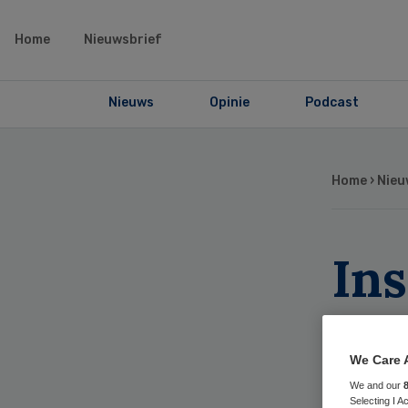
Home
Nieuwsbrief
Nieuws
Opinie
Podcast
Home
›
Nieu
Ins
ver
Wo
We Care 
We and our
Selecting I 