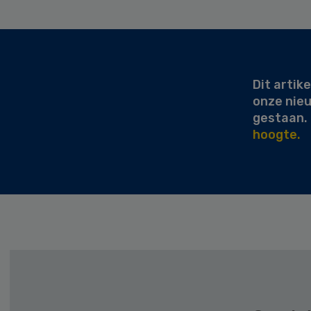
Secondary
Sidebar
Dit artike
onze nie
gestaan.
hoogte.