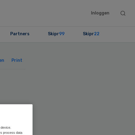
Searc
Inloggen
this
websit
Partners
Skipr
99
Skipr
22
Primary
Sidebar
en
Print
 device.
rs process data