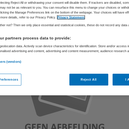
electing Reject All or withdrawing your consent will disable them. If trackers are disabled, so
may not be as relevant to you. You can resurface this menu to change your choices or withd
licking the Manage Preferences link on the bottom of the webpage. Your choices will have eff
more details, refer to our Privacy Policy.
Privacy Statement
Skipr Redactie
16 april 2018
,
15:36
35 keer gelezen
her not? Then we only place essential and statistical cookies, these do not record any data
r partners process data to provide:
eolocation data. Actively scan device characteristics for identification. Store and/or access 
onalised advertising and content, advertising and content measurement, audience research 
.
ners (vendors)
references
Reject All
I 