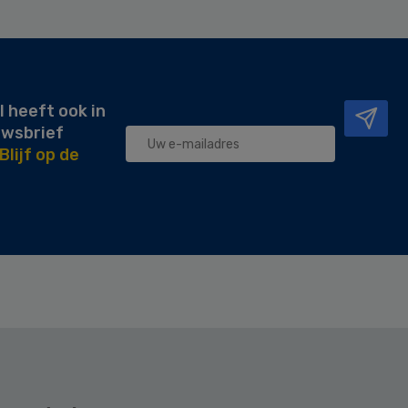
l heeft ook in
uwsbrief
Blijf op de