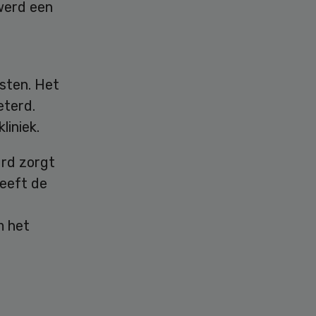
 werd een
sten. Het
eterd.
liniek.
rd zorgt
heeft de
m het