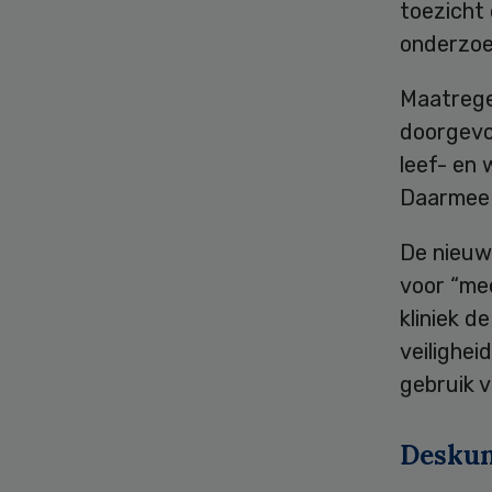
toezicht 
onderzoe
Maatregel
doorgevo
leef- en 
Daarmee i
De nieuw
voor “mee
kliniek d
veilighe
gebruik v
Deskun