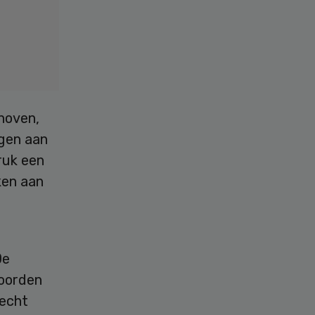
hoven,
ngen aan
druk een
ken aan
De
moorden
lecht