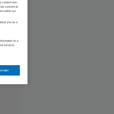
me content and
raw consent at
ect within our
 about you as a
information on a
and services
Accept