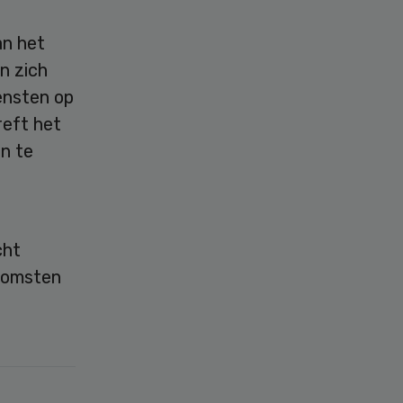
an het
n zich
ensten op
reft het
en te
cht
tkomsten