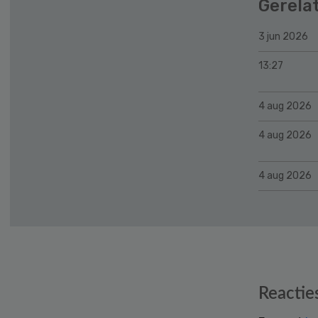
Gerela
3 jun 2026
13:27
4 aug 2026
4 aug 2026
4 aug 2026
Reader
Reactie
Interactions