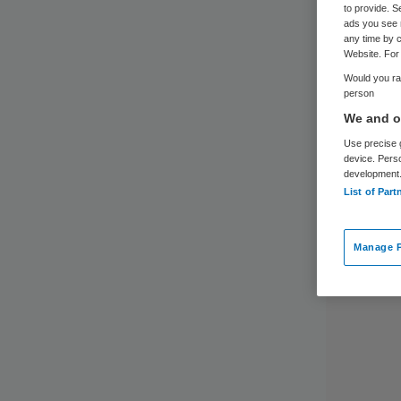
to provide. S
ads you see 
any time by c
Website. For 
Would you rat
person
We and ou
Use precise g
device. Pers
development
List of Part
Manage P