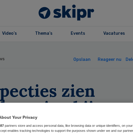
Video’s
Thema’s
Events
Vacatures
ws
Opslaan
Reageer nu
Del
pecties zien
betering bij
enselse Poort
About Your Privacy
887
partners store and access personal data, like browsing data or unique identifiers, on your
Accept enables tracking technologies to support the purposes shown under we and our partne